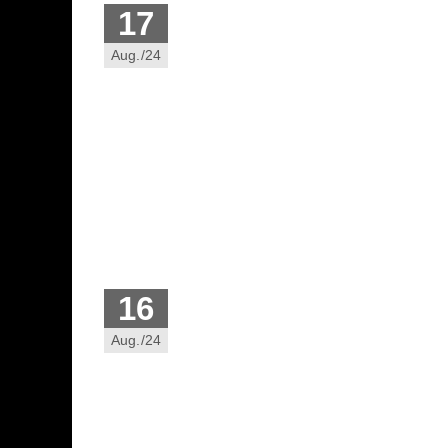
17
Aug./24
16
Aug./24