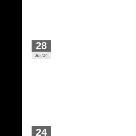
28
Juli/24
24