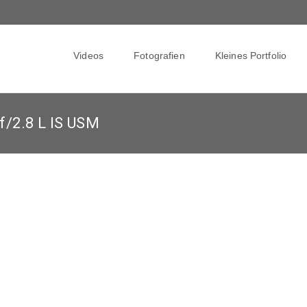
Skip
to
Videos
Fotografien
Kleines Portfolio
content
/2.8 L IS USM