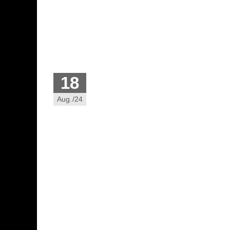
18
Aug./24