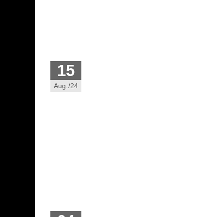
15
Aug./24