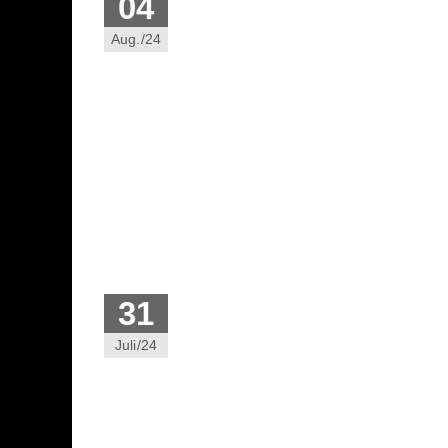
04
Aug./24
31
Juli/24