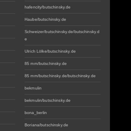
hafencity/butschinsky.de
Haube/butschinsky.de
Schweizer/butschinsky.de/butschinsky.d
e
Ulrich Lölke/butschinsky.de
85 mm/butschinsky.de
85 mm/butschinsky.de/butschinsky.de
bekmulin
bekmulin/butschinsky.de
bona_berlin
Boriana/butschinsky.de