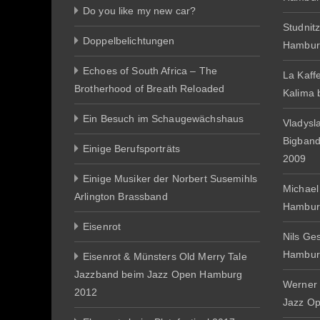
Do you like my new car?
Studnit
Doppelbelichtungen
Hambur
Echoes of South Africa – The
La Kaff
Brotherhood of Breath Reloaded
Kalima
Ein Besuch im Schaugewächshaus
Vladysl
Bigban
Einige Berufsporträts
2009
Einige Musiker der Norbert Susemihls
Michael
Arlington Brassband
Hambur
Eisenrot
Nils Ge
Hambur
Eisenrot & Münsters Old Merry Tale
Jazzband beim Jazz Open Hamburg
Werner 
2012
Jazz O