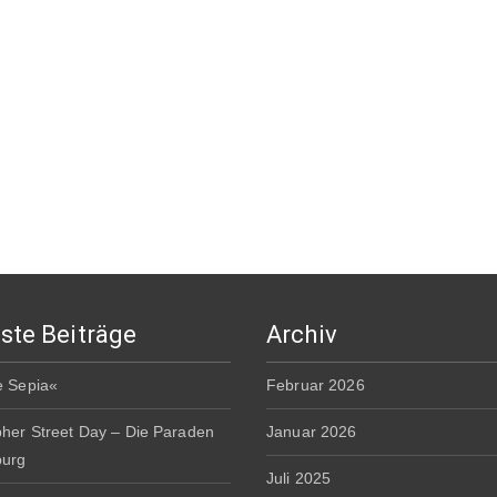
ste Beiträge
Archiv
e Sepia«
Februar 2026
pher Street Day – Die Paraden
Januar 2026
burg
Juli 2025