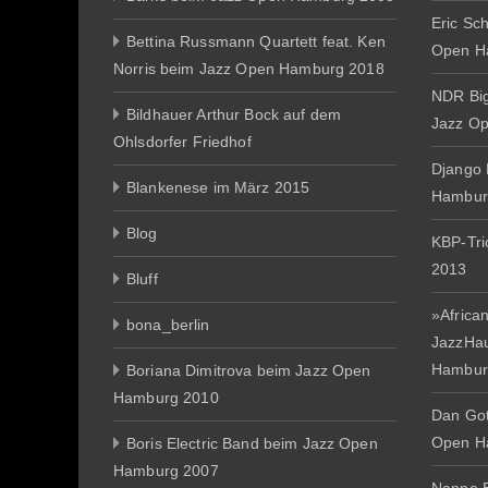
Eric Sc
Bettina Russmann Quartett feat. Ken
Open H
Norris beim Jazz Open Hamburg 2018
NDR Big
Bildhauer Arthur Bock auf dem
Jazz O
Ohlsdorfer Friedhof
Django 
Blankenese im März 2015
Hambur
Blog
KBP-Tr
2013
Bluff
»African
bona_berlin
JazzHa
Hambur
Boriana Dimitrova beim Jazz Open
Hamburg 2010
Dan Gott
Open H
Boris Electric Band beim Jazz Open
Hamburg 2007