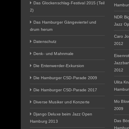
Das Glockenschlag-Festival 2015 (Teil
Hambur
2)
NDR Big
Das Hamburger Gängeviertel und
Jazz O
drum herum
Caro J
Datenschutz
2012
Denk- und Mahnmale
Eisenro
Jazzba
Die Entenwerder-Exkursion
2012
Die Hamburger CSD-Parade 2009
Ulita K
Hambur
Die Hamburger CSD-Parade 2017
Mo Blo
Diverse Musiker und Konzerte
2009
Django Deluxe beim Jazz Open
Das Bös
Hamburg 2013
Hambur