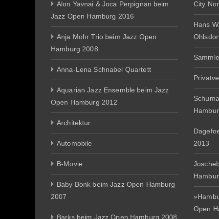
Alon Yavnai & Joca Perpignan beim
City No
Jazz Open Hamburg 2016
Hans W
Anja Mohr Trio beim Jazz Open
Ohlsdor
Hamburg 2008
Sammle
Anna-Lena Schnabel Quartett
Privatv
Aquarian Jazz Ensemble beim Jazz
Schuma
Open Hamburg 2012
Hambur
Architektur
Dagefo
Automobile
2013
B-Movie
Joscheb
Hambur
Baby Bonk beim Jazz Open Hamburg
2007
»Hambur
Open H
Barks beim Jazz Open Hamburg 2008