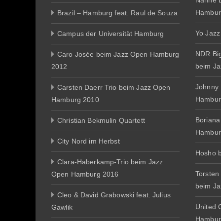
Nanne E
Hambur
Brazil – Hamburg feat. Raul de Souza
Yo Jazz
Campus der Universität Hamburg
NDR Big
Caro Josée beim Jazz Open Hamburg
beim J
2012
Johnny
Carsten Daerr Trio beim Jazz Open
Hambur
Hamburg 2010
Boriana
Christian Bekmulin Quartett
Hambur
City Nord im Herbst
Hosho 
Clara-Haberkamp-Trio beim Jazz
Torsten
Open Hamburg 2016
beim J
Cleo & David Grabowski feat. Julius
United 
Gawlik
Hambur