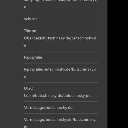
e
schiller
Tilman
Oberbeck/butschinsky.de/butschinsky.d
e
typografie
typografie/butschinsky.de/butschinsky.d
e
Ulrich
Lölke/butschinsky.de/butschinsky.de
Vernissage/butschinsky.de
Vernissage/butschinsky.de/butschinsky.
de