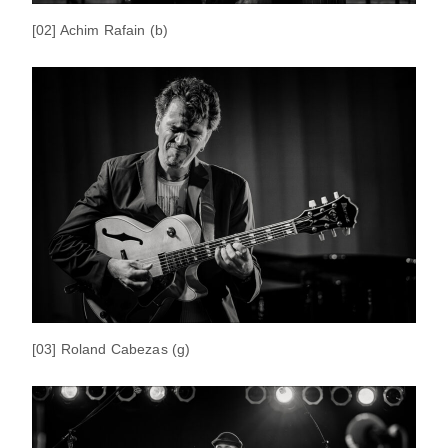
[02] Achim Rafain (b)
[03] Roland Cabezas (g)