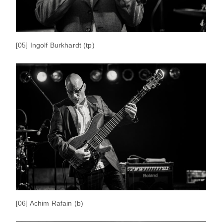
[05] Ingolf Burkhardt (tp)
[06] Achim Rafain (b)