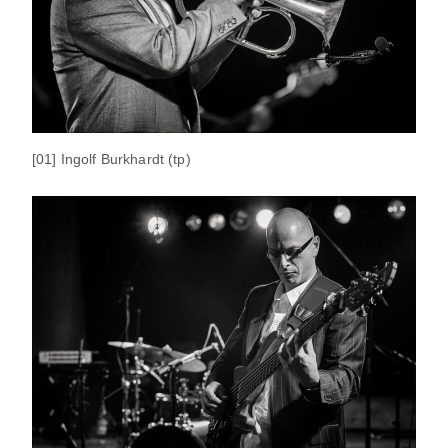
[01] Ingolf Burkhardt (tp)