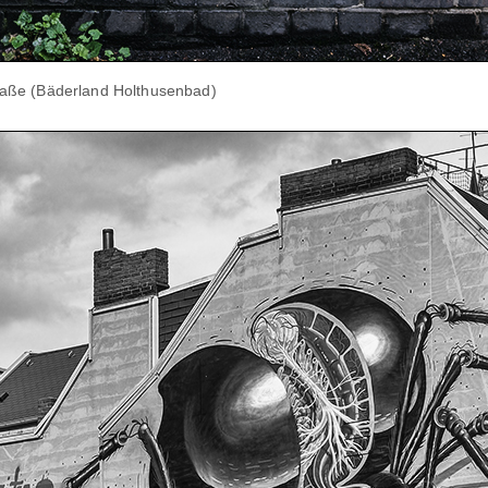
aße (Bäderland Holthusenbad)