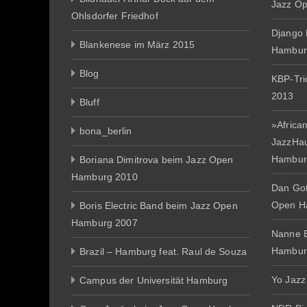
Jazz O
Ohlsdorfer Friedhof
Django 
Blankenese im März 2015
Hambur
Blog
KBP-Tr
2013
Bluff
»African
bona_berlin
JazzHa
Hambur
Boriana Dimitrova beim Jazz Open
Hamburg 2010
Dan Gott
Open H
Boris Electric Band beim Jazz Open
Hamburg 2007
Nanne E
Hambur
Brazil – Hamburg feat. Raul de Souza
Yo Jazz
Campus der Universität Hamburg