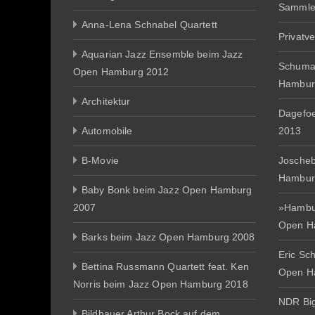
Sammle
Anna-Lena Schnabel Quartett
Privatv
Aquarian Jazz Ensemble beim Jazz
Schuma
Open Hamburg 2012
Hambur
Architektur
Dagefo
Automobile
2013
B-Movie
Joscheb
Hambur
Baby Bonk beim Jazz Open Hamburg
2007
»Hambur
Open H
Barks beim Jazz Open Hamburg 2008
Eric Sc
Bettina Russmann Quartett feat. Ken
Open H
Norris beim Jazz Open Hamburg 2018
NDR Big
Bildhauer Arthur Bock auf dem