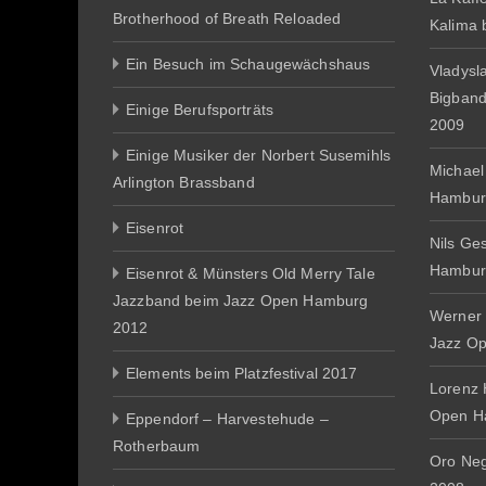
Brotherhood of Breath Reloaded
Kalima
Ein Besuch im Schaugewächshaus
Vladysl
Bigban
Einige Berufsporträts
2009
Einige Musiker der Norbert Susemihls
Michael
Arlington Brassband
Hambur
Eisenrot
Nils Ge
Hambur
Eisenrot & Münsters Old Merry Tale
Jazzband beim Jazz Open Hamburg
Werner 
2012
Jazz O
Elements beim Platzfestival 2017
Lorenz 
Open H
Eppendorf – Harvestehude –
Rotherbaum
Oro Ne