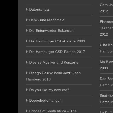
Caro J
Datenschutz
2012
Denk- und Mahnmale
Eisenro
Jazzba
Die Entenwerder-Exkursion
2012
Die Hamburger CSD-Parade 2009
Ulita K
Hambur
Die Hamburger CSD-Parade 2017
Mo Blo
Diverse Musiker und Konzerte
2009
Django Deluxe beim Jazz Open
Das Bös
Hamburg 2013
Hambur
Do you like my new car?
Studnit
Doppelbelichtungen
Hambur
Echoes of South Africa – The
La Kaff