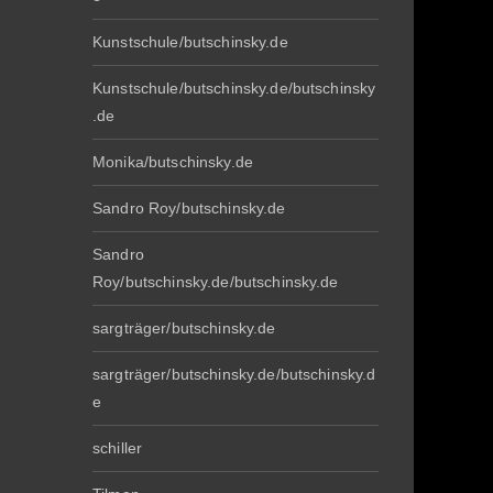
Kunstschule/butschinsky.de
Kunstschule/butschinsky.de/butschinsky
.de
Monika/butschinsky.de
Sandro Roy/butschinsky.de
Sandro
Roy/butschinsky.de/butschinsky.de
sargträger/butschinsky.de
sargträger/butschinsky.de/butschinsky.d
e
schiller