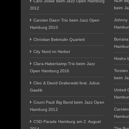
NDR Big
Caro Josée beim Jazz Open Hamburg
beim J
2012
Johnny
Carsten Daerr Trio beim Jazz Open
Hambur
Hamburg 2010
Boriana
Christian Bekmulin Quartett
Hambur
City Nord im Herbst
Hosho 
Clara-Haberkamp-Trio beim Jazz
Torsten
Open Hamburg 2016
beim J
Cleo & David Grabowski feat. Julius
United 
Gawlik
Hambur
Count Pauli Big Band beim Jazz Open
Carsten
Hamburg 2012
Hambur
CSD-Parade Hamburg am 2. August
The Bur
2014