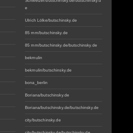
Schweizer/butschinsky.de/butschinsky.d
e
Ulrich Lölke/butschinsky.de
85 mm/butschinsky.de
85 mm/butschinsky.de/butschinsky.de
bekmulin
bekmulin/butschinsky.de
bona_berlin
Boriana/butschinsky.de
Boriana/butschinsky.de/butschinsky.de
city/butschinsky.de
city/butschinsky.de/butschinsky.de