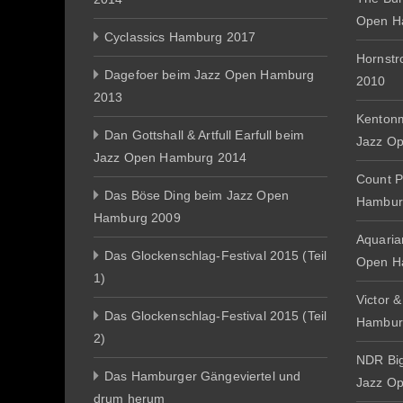
Open H
Cyclassics Hamburg 2017
Hornst
Dagefoer beim Jazz Open Hamburg
2010
2013
Kentonm
Dan Gottshall & Artfull Earfull beim
Jazz O
Jazz Open Hamburg 2014
Count P
Das Böse Ding beim Jazz Open
Hambur
Hamburg 2009
Aquaria
Das Glockenschlag-Festival 2015 (Teil
Open H
1)
Victor 
Das Glockenschlag-Festival 2015 (Teil
Hambur
2)
NDR Big
Das Hamburger Gängeviertel und
Jazz O
drum herum