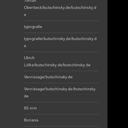
Tilman
Oberbeck/butschinsky.de/butschinsky.d
e
typografie
typografie/butschinsky.de/butschinsky.d
e
Ulrich
Lölke/butschinsky.de/butschinsky.de
Vernissage/butschinsky.de
Vernissage/butschinsky.de/butschinsky.
de
85 mm
Boriana