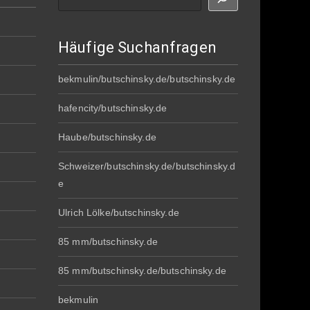
Häufige Suchanfragen
bekmulin/butschinsky.de/butschinsky.de
hafencity/butschinsky.de
Haube/butschinsky.de
Schweizer/butschinsky.de/butschinsky.d
e
Ulrich Lölke/butschinsky.de
85 mm/butschinsky.de
85 mm/butschinsky.de/butschinsky.de
bekmulin