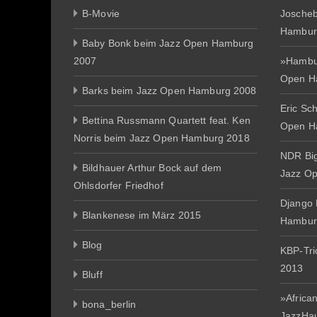
B-Movie
Joscheb
Hambur
Baby Bonk beim Jazz Open Hamburg
2007
»Hambur
Open H
Barks beim Jazz Open Hamburg 2008
Eric Sc
Bettina Russmann Quartett feat. Ken
Open H
Norris beim Jazz Open Hamburg 2018
NDR Big
Bildhauer Arthur Bock auf dem
Jazz O
Ohlsdorfer Friedhof
Django 
Blankenese im März 2015
Hambur
Blog
KBP-Tr
2013
Bluff
»African
bona_berlin
JazzHa