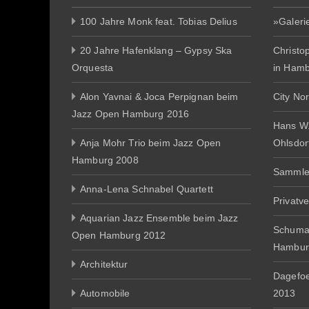
100 Jahre Monk feat. Tobias Delius
»Galeri
20 Jahre Hafenklang – Gypsy Ska
Christo
Orquesta
in Ham
Alon Yavnai & Joca Perpignan beim
City No
Jazz Open Hamburg 2016
Hans W
Anja Mohr Trio beim Jazz Open
Ohlsdor
Hamburg 2008
Sammle
Anna-Lena Schnabel Quartett
Privatv
Aquarian Jazz Ensemble beim Jazz
Schuma
Open Hamburg 2012
Hambur
Architektur
Dagefo
Automobile
2013