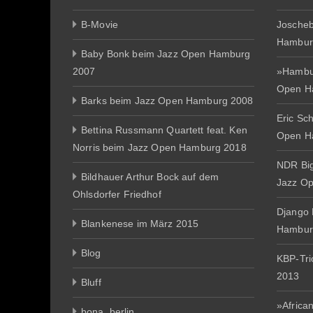
B-Movie
Joscheb
Hambur
Baby Bonk beim Jazz Open Hamburg
2007
»Hambur
Open H
Barks beim Jazz Open Hamburg 2008
Eric Sc
Bettina Russmann Quartett feat. Ken
Open H
Norris beim Jazz Open Hamburg 2018
NDR Big
Bildhauer Arthur Bock auf dem
Jazz O
Ohlsdorfer Friedhof
Django 
Blankenese im März 2015
Hambur
Blog
KBP-Tr
2013
Bluff
»African
bona_berlin