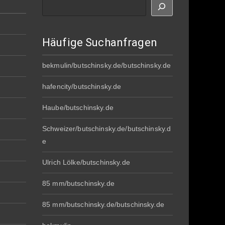
Suche
Häufige Suchanfragen
bekmulin/butschinsky.de/butschinsky.de
hafencity/butschinsky.de
Haube/butschinsky.de
Schweizer/butschinsky.de/butschinsky.d
e
Ulrich Lölke/butschinsky.de
85 mm/butschinsky.de
85 mm/butschinsky.de/butschinsky.de