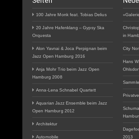
Seiten
Neue
100 Jahre Monk feat. Tobias Delius
»Galeri
20 Jahre Hafenklang – Gypsy Ska
Christo
Orquesta
in Ham
Alon Yavnai & Joca Perpignan beim
City No
Jazz Open Hamburg 2016
Hans W
Anja Mohr Trio beim Jazz Open
Ohlsdor
Hamburg 2008
Sammle
Anna-Lena Schnabel Quartett
Privatv
Aquarian Jazz Ensemble beim Jazz
Schuma
Open Hamburg 2012
Hambur
Architektur
Dagefo
Automobile
2013