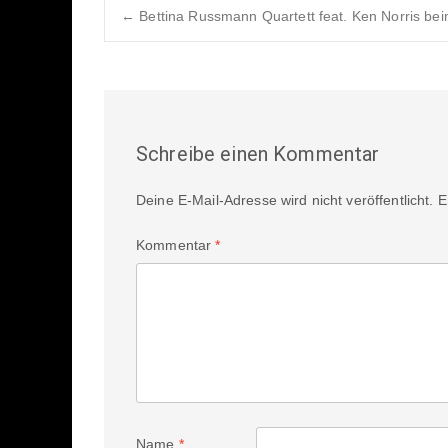
Post
←
Bettina Russmann Quartett feat. Ken Norris b
navigation
Schreibe einen Kommentar
Deine E-Mail-Adresse wird nicht veröffentlicht.
E
Kommentar
*
Name
*