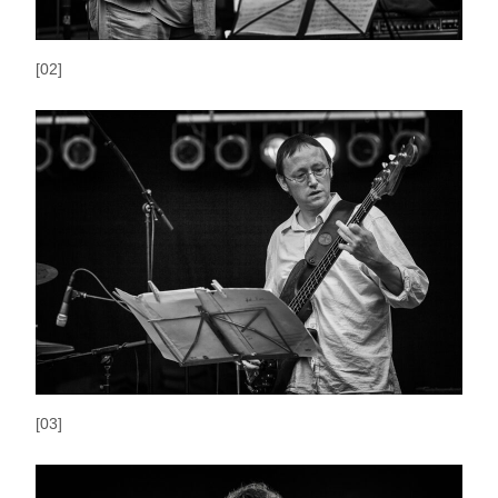
[02]
[03]