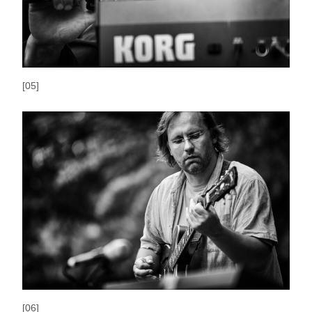
[05]
[06]