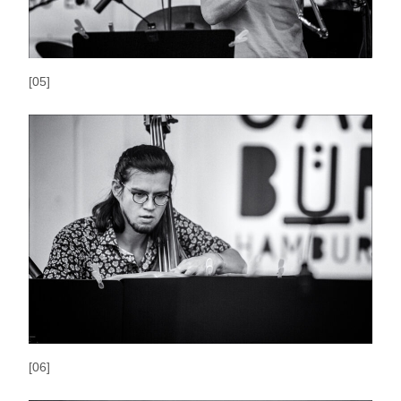
[05]
[06]