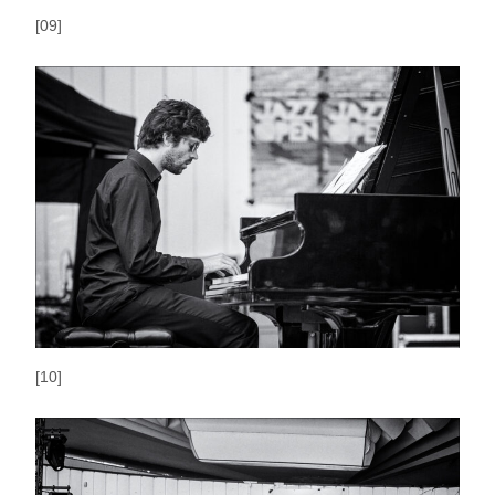
[09]
[10]