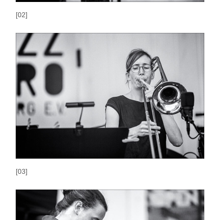
[02]
[03]