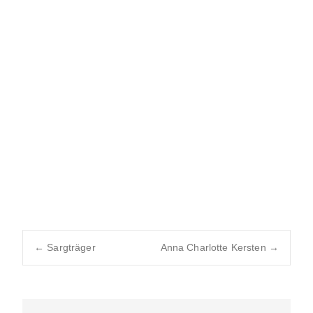
Post
←
Sargträger
Anna Charlotte Kersten
→
navigation