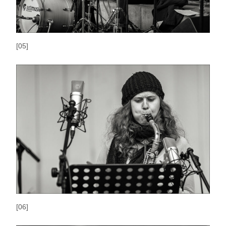
[05]
[06]