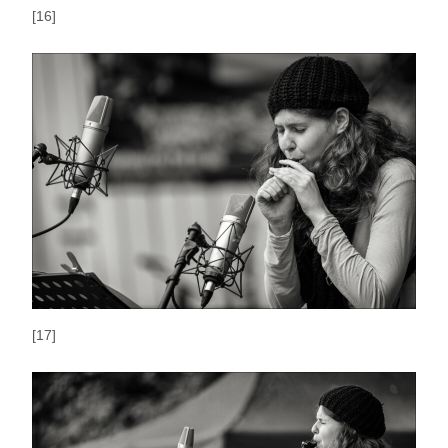
[16]
[17]