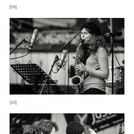
[09]
[10]