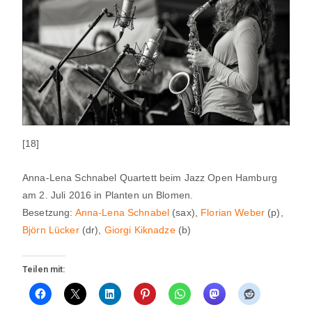
[18]
Anna-Lena Schnabel Quartett beim Jazz Open Hamburg
am 2. Juli 2016 in Planten un Blomen.
Besetzung:
Anna-Lena Schnabel
(sax),
Florian Weber
(p),
Björn Lücker
(dr),
Giorgi Kiknadze
(b)
Teilen mit: