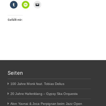
Gefällt mir:
Seiten
100 Jahre Monk feat. Tobias Delius
20 Jahre Hafenklang – Gypsy Ska Orquesta
Alon Yavnai & Joca Perpignan beim Jazz Open