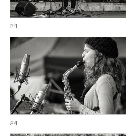
[12]
[13]