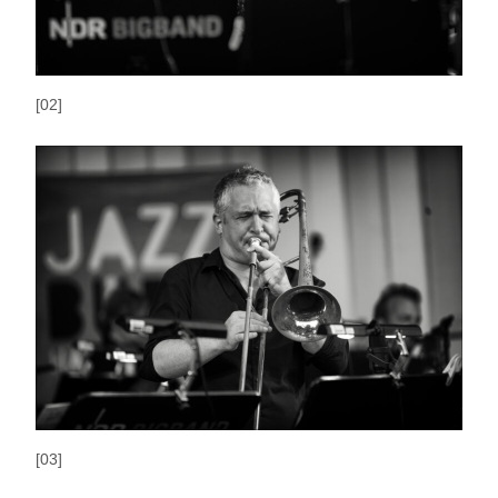
[02]
[03]