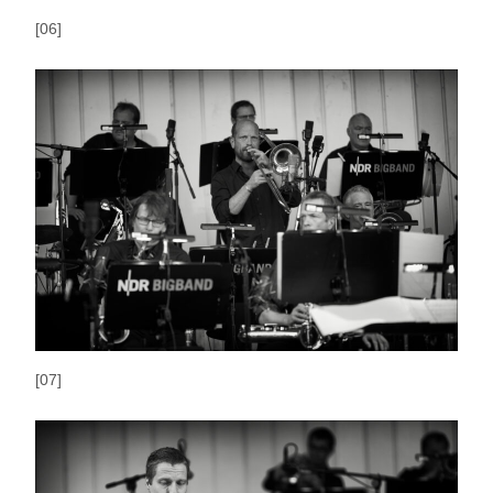
[06]
[07]