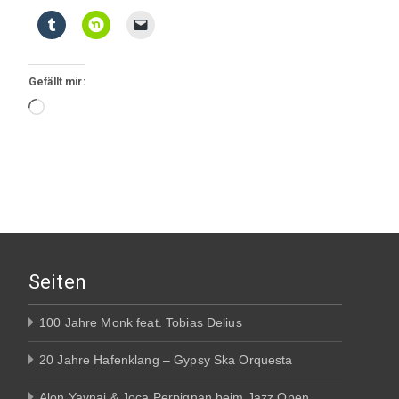
Gefällt mir:
Wird
geladen …
Seiten
100 Jahre Monk feat. Tobias Delius
20 Jahre Hafenklang – Gypsy Ska Orquesta
Alon Yavnai & Joca Perpignan beim Jazz Open