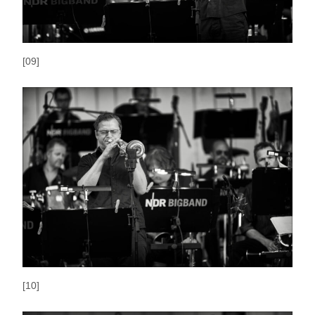
[09]
[10]