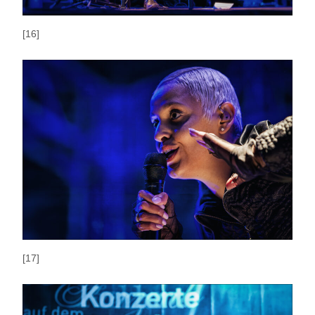
[16]
[17]