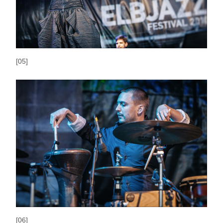
[05]
[06]