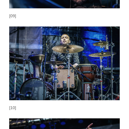
[09]
[10]