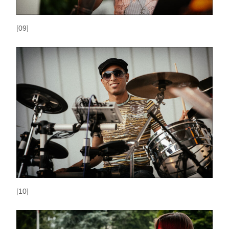
[09]
[10]