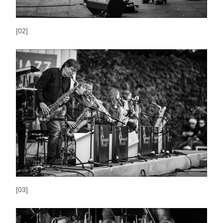
[02]
[03]