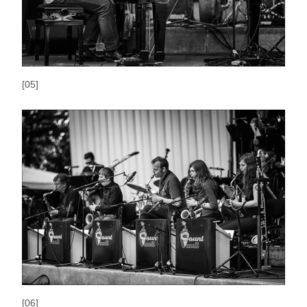
[05]
[06]