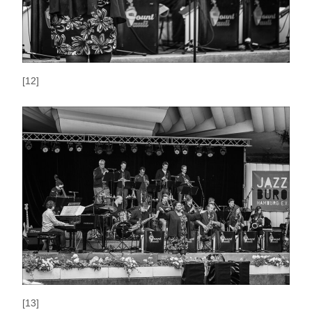
[12]
[13]