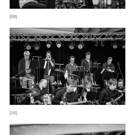
[09]
[10]