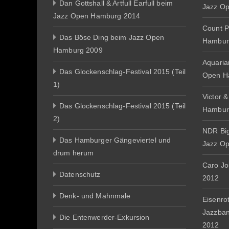
Dan Gottshall & Artfull Earfull beim
Jazz O
Jazz Open Hamburg 2014
Count P
Das Böse Ding beim Jazz Open
Hambur
Hamburg 2009
Aquaria
Das Glockenschlag-Festival 2015 (Teil
Open H
1)
Victor 
Das Glockenschlag-Festival 2015 (Teil
Hambur
2)
NDR Big
Das Hamburger Gängeviertel und
Jazz O
drum herum
Caro J
Datenschutz
2012
Denk- und Mahnmale
Eisenro
Jazzba
Die Entenwerder-Exkursion
2012