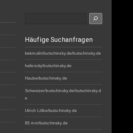
Suche
Häufige Suchanfragen
bekmulin/butschinsky.de/butschinsky.de
hafencity/butschinsky.de
Haube/butschinsky.de
Schweizer/butschinsky.de/butschinsky.d
e
Ulrich Lölke/butschinsky.de
85 mm/butschinsky.de