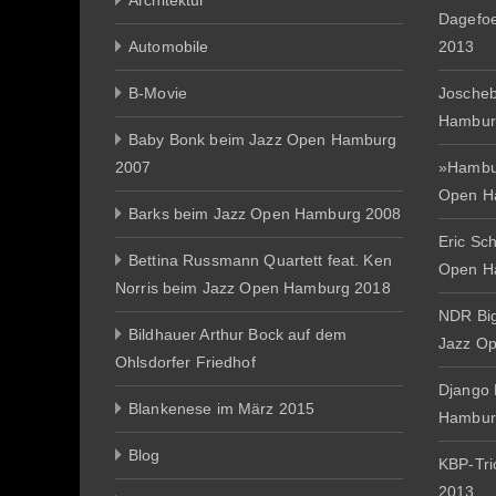
Architektur
Dagefo
Automobile
2013
B-Movie
Joscheb
Hambur
Baby Bonk beim Jazz Open Hamburg
2007
»Hambur
Open H
Barks beim Jazz Open Hamburg 2008
Eric Sc
Bettina Russmann Quartett feat. Ken
Open H
Norris beim Jazz Open Hamburg 2018
NDR Big
Bildhauer Arthur Bock auf dem
Jazz O
Ohlsdorfer Friedhof
Django 
Blankenese im März 2015
Hambur
Blog
KBP-Tr
2013