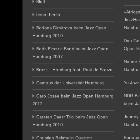
Bluff
»African
bona_berlin
JazzHa
Hambur
Boriana Dimitrova beim Jazz Open
Hamburg 2010
Dan Gott
Open H
Boris Electric Band beim Jazz Open
Hamburg 2007
Nanne E
Hambur
Brazil – Hamburg feat. Raul de Souza
Yo Jazz
Campus der Universität Hamburg
NDR Big
Caro Josée beim Jazz Open Hamburg
beim J
2012
Johnny
Carsten Daerr Trio beim Jazz Open
Hambur
Hamburg 2010
Boriana
Christian Bekmulin Quartett