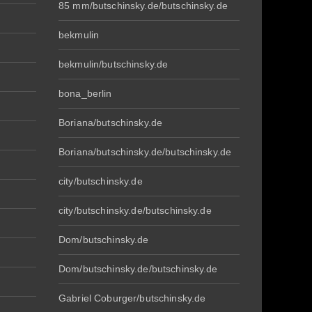
85 mm/butschinsky.de/butschinsky.de
bekmulin
bekmulin/butschinsky.de
bona_berlin
Boriana/butschinsky.de
Boriana/butschinsky.de/butschinsky.de
city/butschinsky.de
city/butschinsky.de/butschinsky.de
Dom/butschinsky.de
Dom/butschinsky.de/butschinsky.de
Gabriel Coburger/butschinsky.de