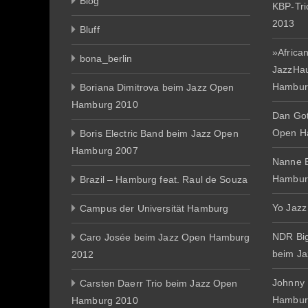
Blog
KBP-Tr
2013
Bluff
»African
bona_berlin
JazzHa
Hambur
Boriana Dimitrova beim Jazz Open
Hamburg 2010
Dan Gott
Open H
Boris Electric Band beim Jazz Open
Hamburg 2007
Nanne E
Hambur
Brazil – Hamburg feat. Raul de Souza
Yo Jazz
Campus der Universität Hamburg
NDR Big
Caro Josée beim Jazz Open Hamburg
beim J
2012
Johnny
Carsten Daerr Trio beim Jazz Open
Hambur
Hamburg 2010