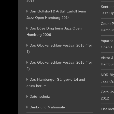
2013
Kentonm
Dan Gottshall & Artfull Earfull beim
Jazz O
Jazz Open Hamburg 2014
Count P
Das Böse Ding beim Jazz Open
Hambur
Hamburg 2009
Aquaria
Das Glockenschlag-Festival 2015 (Teil
Open H
1)
Victor 
Das Glockenschlag-Festival 2015 (Teil
Hambur
2)
NDR Big
Das Hamburger Gängeviertel und
Jazz O
drum herum
Caro J
Datenschutz
2012
Denk- und Mahnmale
Eisenro