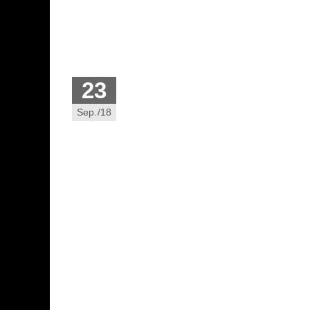
23
Sep./18