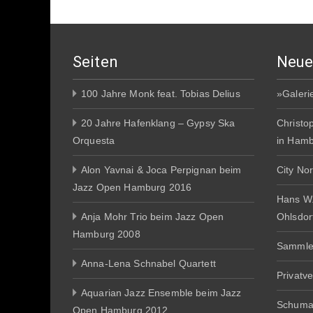
Seiten
Neue
100 Jahre Monk feat. Tobias Delius
»Galeri
20 Jahre Hafenklang – Gypsy Ska
Christo
Orquesta
in Ham
Alon Yavnai & Joca Perpignan beim
City No
Jazz Open Hamburg 2016
Hans W
Anja Mohr Trio beim Jazz Open
Ohlsdor
Hamburg 2008
Sammle
Anna-Lena Schnabel Quartett
Privatv
Aquarian Jazz Ensemble beim Jazz
Schuma
Open Hamburg 2012