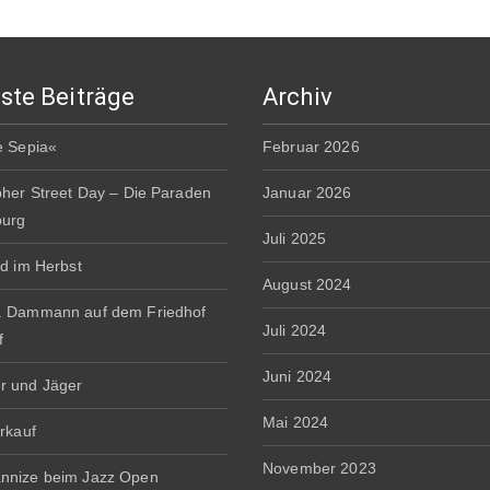
ste Beiträge
Archiv
e Sepia«
Februar 2026
pher Street Day – Die Paraden
Januar 2026
burg
Juli 2025
rd im Herbst
August 2024
. Dammann auf dem Friedhof
Juli 2024
f
Juni 2024
r und Jäger
Mai 2024
erkauf
November 2023
nnize beim Jazz Open