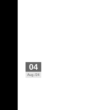
04
Aug./24