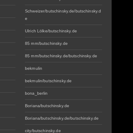
Schweizer/butschinsky.de/butschinsky.d
e
Ulrich Lölke/butschinsky.de
85 mm/butschinsky.de
85 mm/butschinsky.de/butschinsky.de
bekmulin
bekmulin/butschinsky.de
bona_berlin
Boriana/butschinsky.de
Boriana/butschinsky.de/butschinsky.de
city/butschinsky.de