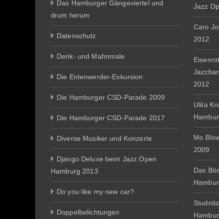
Das Hamburger Gängeviertel und
Jazz O
drum herum
Caro J
Datenschutz
2012
Denk- und Mahnmale
Eisenro
Jazzba
Die Entenwerder-Exkursion
2012
Die Hamburger CSD-Parade 2009
Ulita K
Hambur
Die Hamburger CSD-Parade 2017
Mo Blo
Diverse Musiker und Konzerte
2009
Django Deluxe beim Jazz Open
Das Bös
Hamburg 2013
Hambur
Do you like my new car?
Studnit
Doppelbelichtungen
Hambur