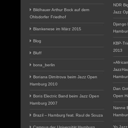
NDR Big
Bildhauer Arthur Bock auf dem
Jazz O
Ohlsdorfer Friedhof
Django 
Blankenese im März 2015
Hambur
Blog
KBP-Tr
2013
Bluff
»African
bona_berlin
JazzHa
Hambur
Boriana Dimitrova beim Jazz Open
Hamburg 2010
Dan Gott
Open H
Boris Electric Band beim Jazz Open
Hamburg 2007
Nanne E
Hambur
Brazil – Hamburg feat. Raul de Souza
Yo Jazz
Campus der Universität Hamburg