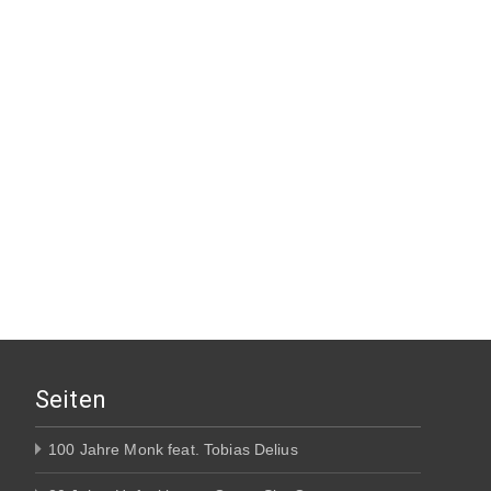
Seiten
100 Jahre Monk feat. Tobias Delius