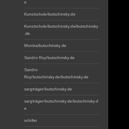
e
Kunstschule/butschinsky.de
Kunstschule/butschinsky.de/butschinsky
.de
Monika/butschinsky.de
Sandro Roy/butschinsky.de
Sandro
Roy/butschinsky.de/butschinsky.de
sargträger/butschinsky.de
sargträger/butschinsky.de/butschinsky.d
e
schiller