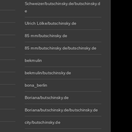
Schweizer/butschinsky.de/butschinsky.d
e
Ulrich Lölke/butschinsky.de
85 mm/butschinsky.de
85 mm/butschinsky.de/butschinsky.de
bekmulin
bekmulin/butschinsky.de
bona_berlin
Boriana/butschinsky.de
Boriana/butschinsky.de/butschinsky.de
city/butschinsky.de