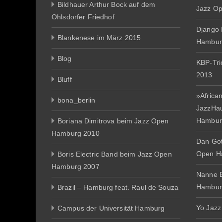
Bildhauer Arthur Bock auf dem
Jazz O
Ohlsdorfer Friedhof
Django 
Blankenese im März 2015
Hambur
Blog
KBP-Tr
2013
Bluff
»African
bona_berlin
JazzHa
Hambur
Boriana Dimitrova beim Jazz Open
Hamburg 2010
Dan Gott
Open H
Boris Electric Band beim Jazz Open
Hamburg 2007
Nanne E
Hambur
Brazil – Hamburg feat. Raul de Souza
Yo Jazz
Campus der Universität Hamburg