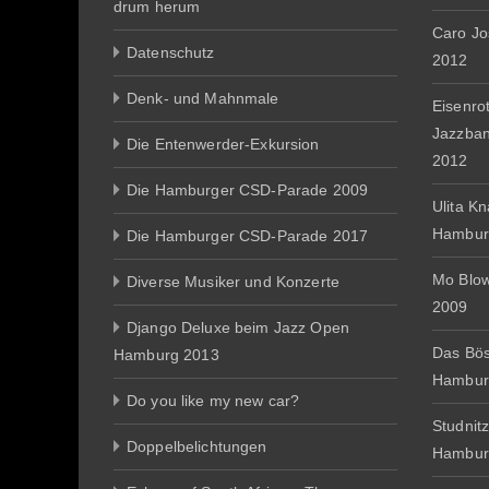
drum herum
Caro J
Datenschutz
2012
Denk- und Mahnmale
Eisenro
Jazzba
Die Entenwerder-Exkursion
2012
Die Hamburger CSD-Parade 2009
Ulita K
Hambur
Die Hamburger CSD-Parade 2017
Mo Blo
Diverse Musiker und Konzerte
2009
Django Deluxe beim Jazz Open
Das Bös
Hamburg 2013
Hambur
Do you like my new car?
Studnit
Doppelbelichtungen
Hambur