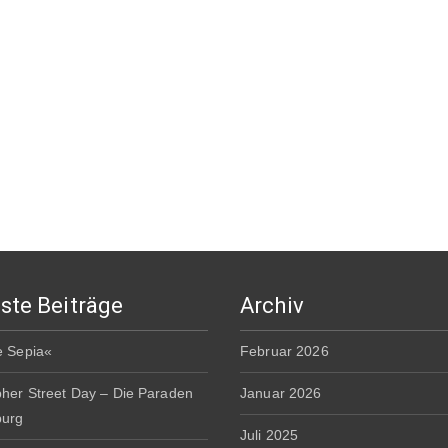
ste Beiträge
Archiv
e Sepia«
Februar 2026
pher Street Day – Die Paraden
Januar 2026
burg
Juli 2025