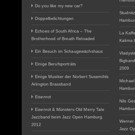
Hambur
Do you like my new car?
Studnit
Doppelbelichtungen
Hambur
Echoes of South Africa – The
La Kaff
Brotherhood of Breath Reloaded
Kalima
Ein Besuch im Schaugewächshaus
Vladysl
Bigban
Einige Berufsporträts
2009
Einige Musiker der Norbert Susemihls
Michael
Arlington Brassband
Hambur
Eisenrot
Nils Ge
Hambur
Eisenrot & Münsters Old Merry Tale
Jazzband beim Jazz Open Hamburg
Werner 
2012
Jazz O