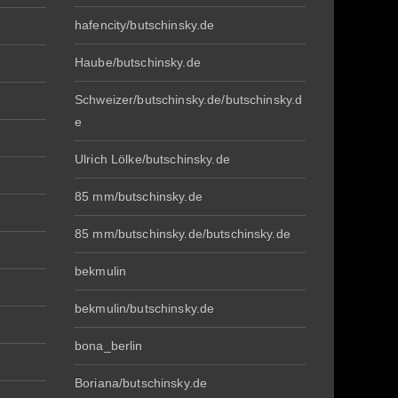
hafencity/butschinsky.de
Haube/butschinsky.de
Schweizer/butschinsky.de/butschinsky.d
e
Ulrich Lölke/butschinsky.de
85 mm/butschinsky.de
85 mm/butschinsky.de/butschinsky.de
bekmulin
bekmulin/butschinsky.de
bona_berlin
Boriana/butschinsky.de