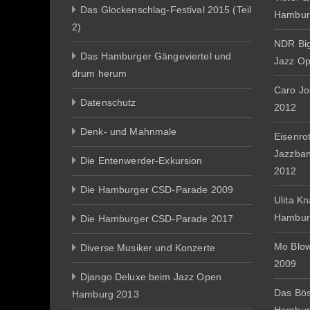
Das Glockenschlag-Festival 2015 (Teil
Hambur
2)
NDR Big
Das Hamburger Gängeviertel und
Jazz O
drum herum
Caro J
Datenschutz
2012
Denk- und Mahnmale
Eisenro
Jazzba
Die Entenwerder-Exkursion
2012
Die Hamburger CSD-Parade 2009
Ulita K
Hambur
Die Hamburger CSD-Parade 2017
Mo Blo
Diverse Musiker und Konzerte
2009
Django Deluxe beim Jazz Open
Das Bös
Hamburg 2013