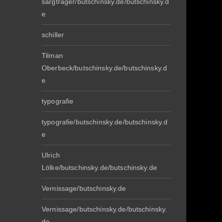
sargträger/butschinsky.de/butschinsky.d
e
schiller
Tilman
Oberbeck/butschinsky.de/butschinsky.d
e
typografie
typografie/butschinsky.de/butschinsky.d
e
Ulrich
Lölke/butschinsky.de/butschinsky.de
Vernissage/butschinsky.de
Vernissage/butschinsky.de/butschinsky.
de