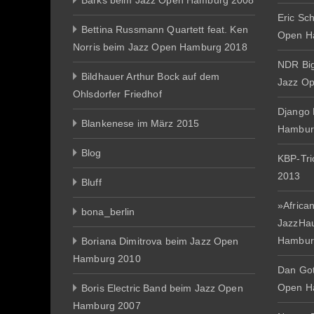
Barks beim Jazz Open Hamburg 2008
Eric Sc
Bettina Russmann Quartett feat. Ken
Open H
Norris beim Jazz Open Hamburg 2018
NDR Big
Bildhauer Arthur Bock auf dem
Jazz O
Ohlsdorfer Friedhof
Django 
Blankenese im März 2015
Hambur
Blog
KBP-Tr
2013
Bluff
»African
bona_berlin
JazzHa
Hambur
Boriana Dimitrova beim Jazz Open
Hamburg 2010
Dan Gott
Open H
Boris Electric Band beim Jazz Open
Hamburg 2007