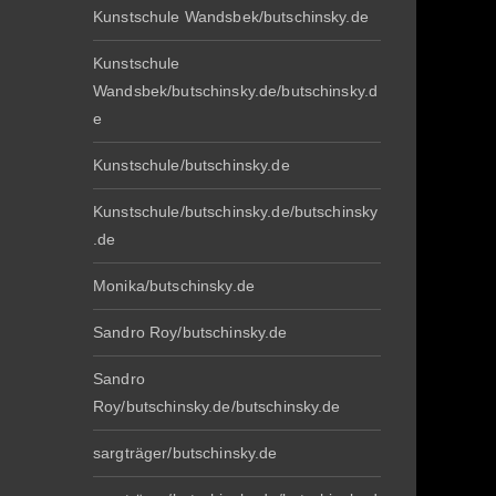
Kunstschule Wandsbek/butschinsky.de
Kunstschule
Wandsbek/butschinsky.de/butschinsky.d
e
Kunstschule/butschinsky.de
Kunstschule/butschinsky.de/butschinsky
.de
Monika/butschinsky.de
Sandro Roy/butschinsky.de
Sandro
Roy/butschinsky.de/butschinsky.de
sargträger/butschinsky.de