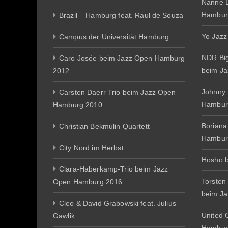
Nanne E
Hambur
Brazil – Hamburg feat. Raul de Souza
Yo Jazz
Campus der Universität Hamburg
NDR Big
Caro Josée beim Jazz Open Hamburg
beim J
2012
Johnny
Carsten Daerr Trio beim Jazz Open
Hambur
Hamburg 2010
Boriana
Christian Bekmulin Quartett
Hambur
City Nord im Herbst
Hosho 
Clara-Haberkamp-Trio beim Jazz
Torsten
Open Hamburg 2016
beim J
Cleo & David Grabowski feat. Julius
United 
Gawlik