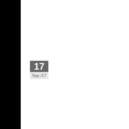
17
Sep./17