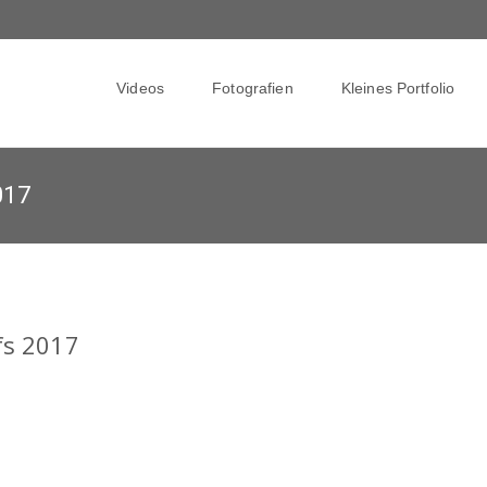
Skip
to
Videos
Fotografien
Kleines Portfolio
content
017
fs 2017