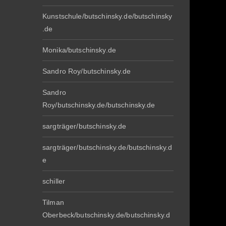
Kunstschule/butschinsky.de/butschinsky
.de
Monika/butschinsky.de
Sandro Roy/butschinsky.de
Sandro
Roy/butschinsky.de/butschinsky.de
sargträger/butschinsky.de
sargträger/butschinsky.de/butschinsky.d
e
schiller
Tilman
Oberbeck/butschinsky.de/butschinsky.d