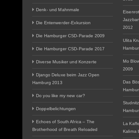
Denk- und Mahnmale
Eisenro
Jazzba
Die Entenwerder-Exkursion
2012
Die Hamburger CSD-Parade 2009
Ulita K
Hambur
Die Hamburger CSD-Parade 2017
Mo Blo
Diverse Musiker und Konzerte
2009
Django Deluxe beim Jazz Open
Das Bös
Hamburg 2013
Hambur
Do you like my new car?
Studnit
Doppelbelichtungen
Hambur
Echoes of South Africa – The
La Kaff
Brotherhood of Breath Reloaded
Kalima