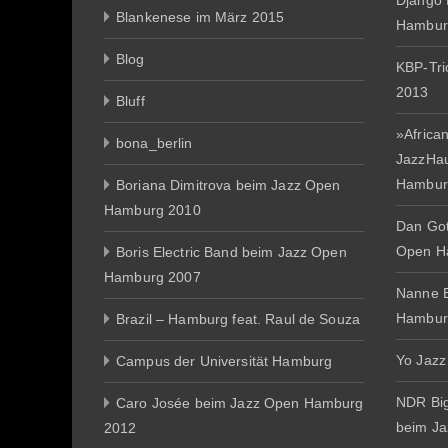
Django 
Blankenese im März 2015
Hambur
Blog
KBP-Tr
2013
Bluff
»African
bona_berlin
JazzHa
Hambur
Boriana Dimitrova beim Jazz Open
Hamburg 2010
Dan Gott
Open H
Boris Electric Band beim Jazz Open
Hamburg 2007
Nanne E
Hambur
Brazil – Hamburg feat. Raul de Souza
Yo Jazz
Campus der Universität Hamburg
NDR Big
Caro Josée beim Jazz Open Hamburg
beim J
2012