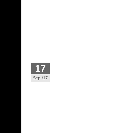
17
Sep./17