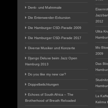
Denk- und Mahnmale
Eisenro
Jazzba
Die Entenwerder-Exkursion
2012
Die Hamburger CSD-Parade 2009
Ulita K
Hambur
Die Hamburger CSD-Parade 2017
Mo Blo
Diverse Musiker und Konzerte
2009
Django Deluxe beim Jazz Open
Das Bös
Hamburg 2013
Hambur
Do you like my new car?
Studnit
Doppelbelichtungen
Hambur
Echoes of South Africa – The
La Kaff
Brotherhood of Breath Reloaded
Kalima