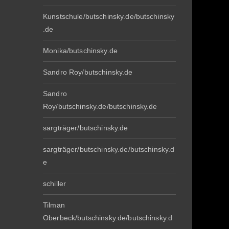
Kunstschule/butschinsky.de/butschinsky
.de
Monika/butschinsky.de
Sandro Roy/butschinsky.de
Sandro
Roy/butschinsky.de/butschinsky.de
sargträger/butschinsky.de
sargträger/butschinsky.de/butschinsky.d
e
schiller
Tilman
Oberbeck/butschinsky.de/butschinsky.d