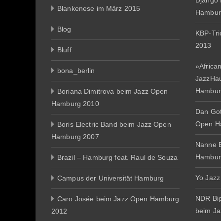
Django 
Blankenese im März 2015
Hambur
Blog
KBP-Tr
2013
Bluff
»African
bona_berlin
JazzHa
Hambur
Boriana Dimitrova beim Jazz Open
Hamburg 2010
Dan Gott
Open H
Boris Electric Band beim Jazz Open
Hamburg 2007
Nanne E
Hambur
Brazil – Hamburg feat. Raul de Souza
Yo Jazz
Campus der Universität Hamburg
NDR Big
Caro Josée beim Jazz Open Hamburg
beim J
2012