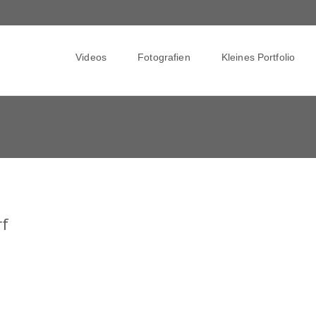
Skip
to
Videos
Fotografien
Kleines Portfolio
content
rf