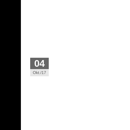
04
Okt./17