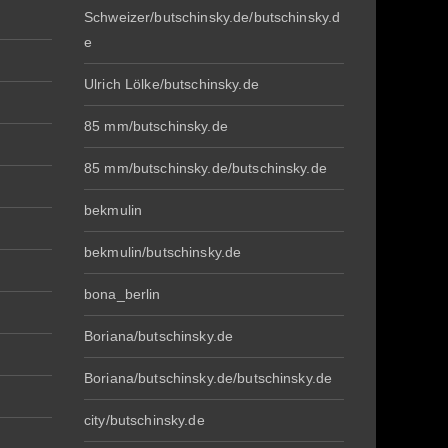
Schweizer/butschinsky.de/butschinsky.d
e
Ulrich Lölke/butschinsky.de
85 mm/butschinsky.de
85 mm/butschinsky.de/butschinsky.de
bekmulin
bekmulin/butschinsky.de
bona_berlin
Boriana/butschinsky.de
Boriana/butschinsky.de/butschinsky.de
city/butschinsky.de