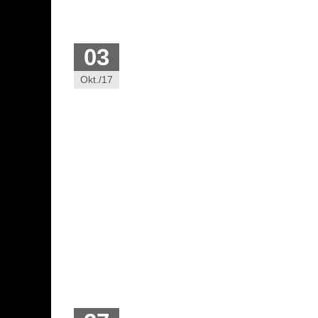
03
Okt./17