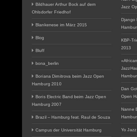
Bildhauer Arthur Bock auf dem
Jazz O
Ohlsdorfer Friedhof
Django 
Blankenese im März 2015
Hambur
Blog
KBP-Tr
2013
Bluff
»African
bona_berlin
JazzHa
Hambur
Boriana Dimitrova beim Jazz Open
Hamburg 2010
Dan Gott
Open H
Boris Electric Band beim Jazz Open
Hamburg 2007
Nanne E
Hambur
Brazil – Hamburg feat. Raul de Souza
Yo Jazz
Campus der Universität Hamburg