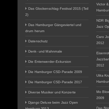
Victor 
Das Glockenschlag-Festival 2015 (Teil
Hambur
2)
NDR Big
Das Hamburger Gängeviertel und
Jazz O
drum herum
Caro J
Datenschutz
2012
Denk- und Mahnmale
Eisenro
Jazzba
Die Entenwerder-Exkursion
2012
Die Hamburger CSD-Parade 2009
Ulita K
Hambur
Die Hamburger CSD-Parade 2017
Mo Blo
Diverse Musiker und Konzerte
2009
Django Deluxe beim Jazz Open
Das Bös
Hamburg 2013