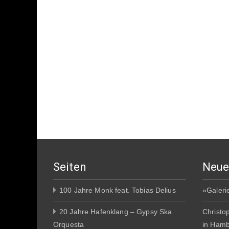
Seiten
Neue
100 Jahre Monk feat. Tobias Delius
»Galeri
20 Jahre Hafenklang – Gypsy Ska
Christo
Orquesta
in Ham