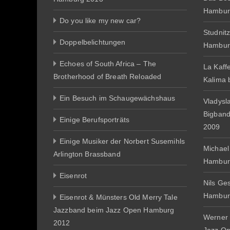
Hambur
Do you like my new car?
Studnit
Doppelbelichtungen
Hambur
Echoes of South Africa – The
La Kaff
Brotherhood of Breath Reloaded
Kalima
Ein Besuch im Schaugewächshaus
Vladysl
Bigban
Einige Berufsporträts
2009
Einige Musiker der Norbert Susemihls
Michael
Arlington Brassband
Hambur
Eisenrot
Nils Ge
Hambur
Eisenrot & Münsters Old Merry Tale
Jazzband beim Jazz Open Hamburg
Werner 
2012