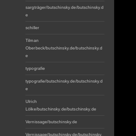
sargträger/butschinsky.de/butschinsky.d
e
schiller
Tilman
Oberbeck/butschinsky.de/butschinsky.d
e
typografie
typografie/butschinsky.de/butschinsky.d
e
Ulrich
Lölke/butschinsky.de/butschinsky.de
Vernissage/butschinsky.de
Vernissage/butschinsky.de/butschinsky.