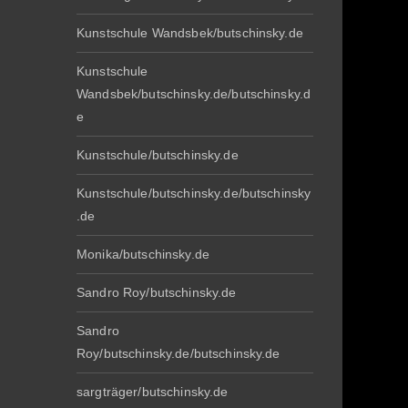
Kunstschule Wandsbek/butschinsky.de
Kunstschule
Wandsbek/butschinsky.de/butschinsky.d
e
Kunstschule/butschinsky.de
Kunstschule/butschinsky.de/butschinsky
.de
Monika/butschinsky.de
Sandro Roy/butschinsky.de
Sandro
Roy/butschinsky.de/butschinsky.de
sargträger/butschinsky.de