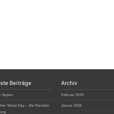
ste Beiträge
Archiv
e Sepia«
Februar 2026
pher Street Day – Die Paraden
Januar 2026
burg