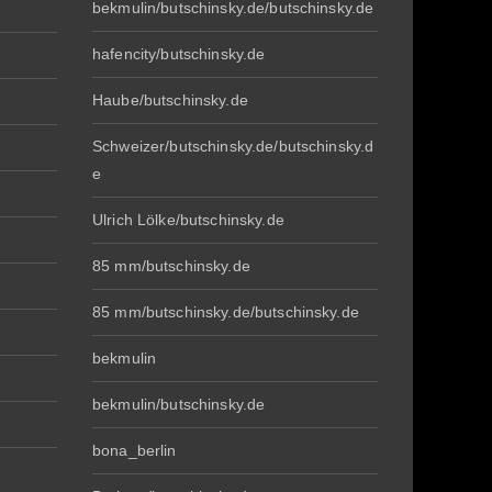
bekmulin/butschinsky.de/butschinsky.de
hafencity/butschinsky.de
Haube/butschinsky.de
Schweizer/butschinsky.de/butschinsky.d
e
Ulrich Lölke/butschinsky.de
85 mm/butschinsky.de
85 mm/butschinsky.de/butschinsky.de
bekmulin
bekmulin/butschinsky.de
bona_berlin