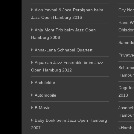
Alon Yavnai & Joca Perpignan beim
City No
Jazz Open Hamburg 2016
Hans W
Anja Mohr Trio beim Jazz Open
Ohlsdor
Hamburg 2008
Sammle
Anna-Lena Schnabel Quartett
Privatv
Aquarian Jazz Ensemble beim Jazz
Schuma
Open Hamburg 2012
Hambur
Architektur
Dagefo
Automobile
2013
B-Movie
Joscheb
Hambur
Baby Bonk beim Jazz Open Hamburg
2007
»Hambur