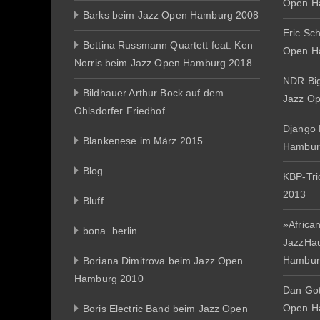
Open H
Barks beim Jazz Open Hamburg 2008
Eric Sc
Bettina Russmann Quartett feat. Ken
Open H
Norris beim Jazz Open Hamburg 2018
NDR Big
Bildhauer Arthur Bock auf dem
Jazz O
Ohlsdorfer Friedhof
Django 
Blankenese im März 2015
Hambur
Blog
KBP-Tr
2013
Bluff
»African
bona_berlin
JazzHa
Hambur
Boriana Dimitrova beim Jazz Open
Hamburg 2010
Dan Gott
Open H
Boris Electric Band beim Jazz Open