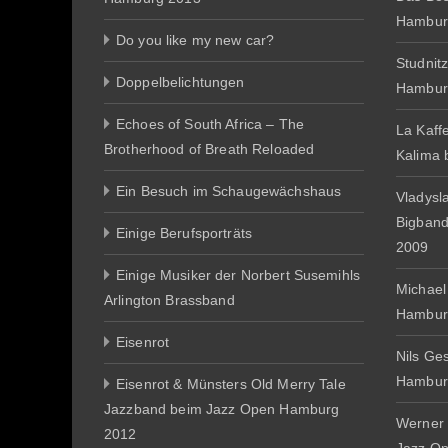
Hambur
Do you like my new car?
Studnit
Doppelbelichtungen
Hambur
Echoes of South Africa – The
La Kaff
Brotherhood of Breath Reloaded
Kalima
Ein Besuch im Schaugewächshaus
Vladysl
Bigban
Einige Berufsporträts
2009
Einige Musiker der Norbert Susemihls
Michael
Arlington Brassband
Hambur
Eisenrot
Nils Ge
Hambur
Eisenrot & Münsters Old Merry Tale
Jazzband beim Jazz Open Hamburg
Werner 
2012