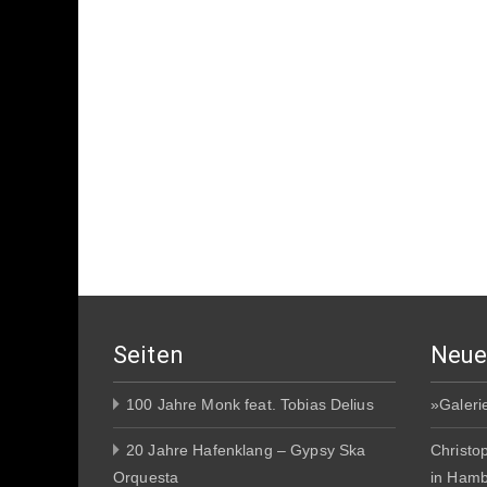
Seiten
Neue
100 Jahre Monk feat. Tobias Delius
»Galeri
20 Jahre Hafenklang – Gypsy Ska
Christo
Orquesta
in Ham