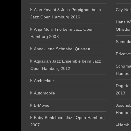
Alon Yavnai & Joca Perpignan beim
City No
Jazz Open Hamburg 2016
Hans W
Anja Mohr Trio beim Jazz Open
Ohlsdor
Hamburg 2008
Sammle
Anna-Lena Schnabel Quartett
Privatv
Aquarian Jazz Ensemble beim Jazz
Schuma
Open Hamburg 2012
Hambur
Architektur
Dagefo
Automobile
2013
B-Movie
Joscheb
Hambur
Baby Bonk beim Jazz Open Hamburg
2007
»Hambur