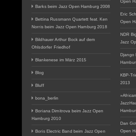
Open H
Barks beim Jazz Open Hamburg 2008
Eric Sc
Bettina Russmann Quartett feat. Ken
Open H
Norris beim Jazz Open Hamburg 2018
NDR Big
Bildhauer Arthur Bock auf dem
Jazz O
Ohlsdorfer Friedhof
Django 
Blankenese im März 2015
Hambur
Blog
KBP-Tr
2013
Bluff
»African
bona_berlin
JazzHa
Hambur
Boriana Dimitrova beim Jazz Open
Hamburg 2010
Dan Gott
Open H
Boris Electric Band beim Jazz Open