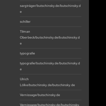
sargträger/butschinsky.de/butschinsky.d
e
schiller
Tilman
Oberbeck/butschinsky.de/butschinsky.d
e
typografie
typografie/butschinsky.de/butschinsky.d
e
Ulrich
Lölke/butschinsky.de/butschinsky.de
Vernissage/butschinsky.de
Vernissage/butschinsky.de/butschinsky.