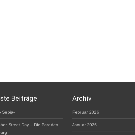
ste Beiträge
Archiv
e Sepia«
Februar 2026
pher Street Day – Die Paraden
Januar 2026
burg