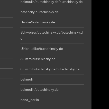
bekmulin/butschinsky.de/butschinsky.de
hafencity/butschinsky.de
Haube/butschinsky.de
Schweizer/butschinsky.de/butschinsky.d
e
Ulrich Lölke/butschinsky.de
85 mm/butschinsky.de
85 mm/butschinsky.de/butschinsky.de
bekmulin
bekmulin/butschinsky.de
bona_berlin