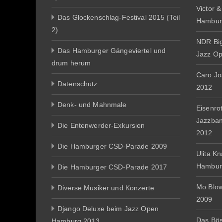
Victor 
Das Glockenschlag-Festival 2015 (Teil
Hambur
2)
NDR Big
Das Hamburger Gängeviertel und
Jazz O
drum herum
Caro J
Datenschutz
2012
Denk- und Mahnmale
Eisenro
Jazzba
Die Entenwerder-Exkursion
2012
Die Hamburger CSD-Parade 2009
Ulita K
Hambur
Die Hamburger CSD-Parade 2017
Mo Blo
Diverse Musiker und Konzerte
2009
Django Deluxe beim Jazz Open
Das Bös
Hamburg 2013