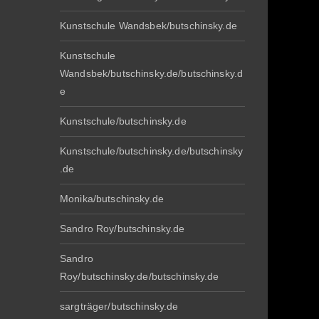
Kunstschule Wandsbek/butschinsky.de
Kunstschule
Wandsbek/butschinsky.de/butschinsky.d
e
Kunstschule/butschinsky.de
Kunstschule/butschinsky.de/butschinsky
.de
Monika/butschinsky.de
Sandro Roy/butschinsky.de
Sandro
Roy/butschinsky.de/butschinsky.de
sargträger/butschinsky.de