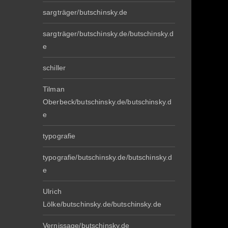
sargträger/butschinsky.de
sargträger/butschinsky.de/butschinsky.d
e
schiller
Tilman
Oberbeck/butschinsky.de/butschinsky.d
e
typografie
typografie/butschinsky.de/butschinsky.d
e
Ulrich
Lölke/butschinsky.de/butschinsky.de
Vernissage/butschinsky.de