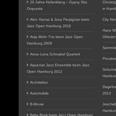
20 Jahre Hafenklang – Gypsy Ska
Christo
Orquesta
in Ham
Alon Yavnai & Joca Perpignan beim
City No
Jazz Open Hamburg 2016
Hans W
Anja Mohr Trio beim Jazz Open
Ohlsdor
Hamburg 2008
Sammle
Anna-Lena Schnabel Quartett
Privatv
Aquarian Jazz Ensemble beim Jazz
Schuma
Open Hamburg 2012
Hambur
Architektur
Dagefo
Automobile
2013
B-Movie
Joscheb
Hambur
Baby Bonk beim Jazz Open Hamburg