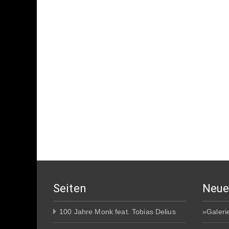
Seiten
Neue
100 Jahre Monk feat. Tobias Delius
»Galeri