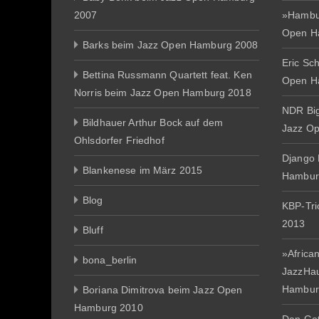
2007
»Hambur
Open H
Barks beim Jazz Open Hamburg 2008
Eric Sc
Bettina Russmann Quartett feat. Ken
Open H
Norris beim Jazz Open Hamburg 2018
NDR Big
Bildhauer Arthur Bock auf dem
Jazz O
Ohlsdorfer Friedhof
Django 
Blankenese im März 2015
Hambur
Blog
KBP-Tr
2013
Bluff
»African
bona_berlin
JazzHa
Hambur
Boriana Dimitrova beim Jazz Open
Hamburg 2010