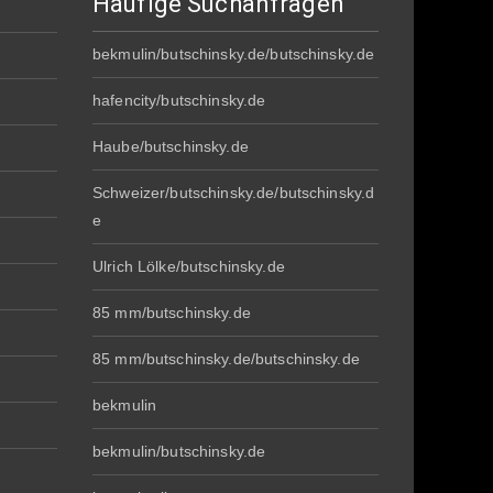
Häufige Suchanfragen
bekmulin/butschinsky.de/butschinsky.de
hafencity/butschinsky.de
Haube/butschinsky.de
Schweizer/butschinsky.de/butschinsky.d
e
Ulrich Lölke/butschinsky.de
85 mm/butschinsky.de
85 mm/butschinsky.de/butschinsky.de
bekmulin
bekmulin/butschinsky.de