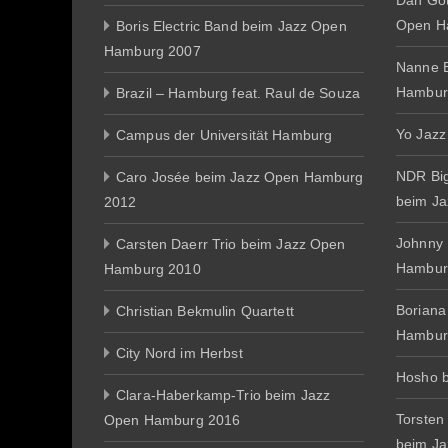
Dan Gott
Open H
Boris Electric Band beim Jazz Open
Hamburg 2007
Nanne E
Hambur
Brazil – Hamburg feat. Raul de Souza
Yo Jazz
Campus der Universität Hamburg
NDR Big
Caro Josée beim Jazz Open Hamburg
beim J
2012
Johnny
Carsten Daerr Trio beim Jazz Open
Hambur
Hamburg 2010
Boriana
Christian Bekmulin Quartett
Hambur
City Nord im Herbst
Hosho 
Clara-Haberkamp-Trio beim Jazz
Torsten
Open Hamburg 2016
beim J