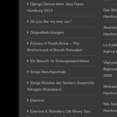
Django Deluxe beim Jazz Open
Das Bös
Hamburg 2013
Hambur
Do you like my new car?
Studnit
Doppelbelichtungen
Hambur
Echoes of South Africa – The
La Kaff
Brotherhood of Breath Reloaded
Kalima
Ein Besuch im Schaugewächshaus
Vladysl
Bigban
Einige Berufsporträts
2009
Einige Musiker der Norbert Susemihls
Michael
Arlington Brassband
Hambur
Eisenrot
Nils Ge
Hambur
Eisenrot & Münsters Old Merry Tale