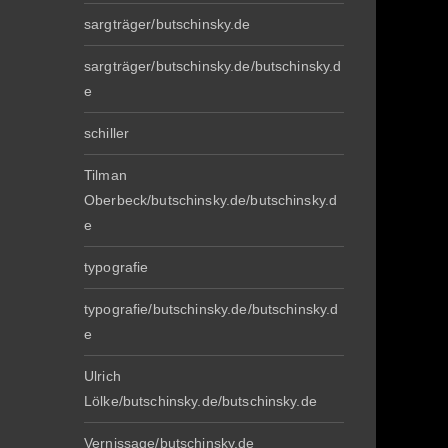
sargträger/butschinsky.de
sargträger/butschinsky.de/butschinsky.d
e
schiller
Tilman
Oberbeck/butschinsky.de/butschinsky.d
e
typografie
typografie/butschinsky.de/butschinsky.d
e
Ulrich
Lölke/butschinsky.de/butschinsky.de
Vernissage/butschinsky.de