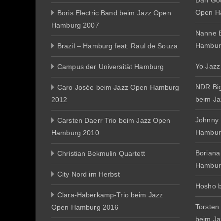
Dan Gott
Open H
Boris Electric Band beim Jazz Open
Hamburg 2007
Nanne E
Hambur
Brazil – Hamburg feat. Raul de Souza
Yo Jazz
Campus der Universität Hamburg
NDR Big
Caro Josée beim Jazz Open Hamburg
beim J
2012
Johnny
Carsten Daerr Trio beim Jazz Open
Hambur
Hamburg 2010
Boriana
Christian Bekmulin Quartett
Hambur
City Nord im Herbst
Hosho 
Clara-Haberkamp-Trio beim Jazz
Torsten
Open Hamburg 2016
beim J