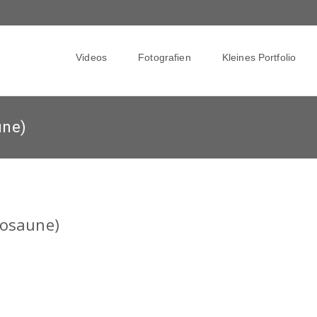
Skip
to
Videos
Fotografien
Kleines Portfolio
content
une)
Posaune)