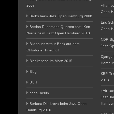
2007
»Hambur
Open H
Barks beim Jazz Open Hamburg 2008
Eric Sc
Bettina Russmann Quartett feat. Ken
Open H
Norris beim Jazz Open Hamburg 2018
NDR Big
Bildhauer Arthur Bock auf dem
Jazz O
Ohlsdorfer Friedhof
Django 
Blankenese im März 2015
Hambur
Blog
KBP-Tr
2013
Bluff
»African
bona_berlin
JazzHa
Hambur
Boriana Dimitrova beim Jazz Open
Hamburg 2010