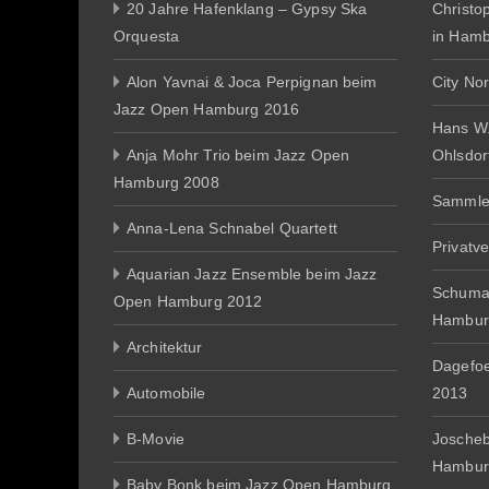
20 Jahre Hafenklang – Gypsy Ska
Christo
Orquesta
in Ham
Alon Yavnai & Joca Perpignan beim
City No
Jazz Open Hamburg 2016
Hans W
Anja Mohr Trio beim Jazz Open
Ohlsdor
Hamburg 2008
Sammle
Anna-Lena Schnabel Quartett
Privatv
Aquarian Jazz Ensemble beim Jazz
Schuma
Open Hamburg 2012
Hambur
Architektur
Dagefo
Automobile
2013
B-Movie
Joscheb
Hambur
Baby Bonk beim Jazz Open Hamburg