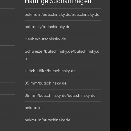
Häufige Suchanfragen
bekmulin/butschinsky.de/butschinsky.de
hafencity/butschinsky.de
Haube/butschinsky.de
Schweizer/butschinsky.de/butschinsky.d
e
Ulrich Lölke/butschinsky.de
85 mm/butschinsky.de
85 mm/butschinsky.de/butschinsky.de
bekmulin
bekmulin/butschinsky.de