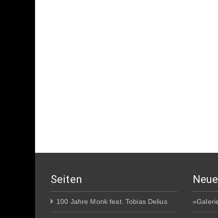
Seiten
Neue
100 Jahre Monk feat. Tobias Delius
»Galeri