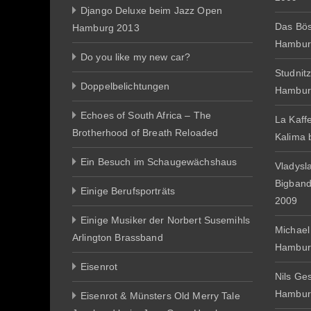
Django Deluxe beim Jazz Open
Das Bös
Hamburg 2013
Hambur
Do you like my new car?
Studnit
Doppelbelichtungen
Hambur
Echoes of South Africa – The
La Kaff
Brotherhood of Breath Reloaded
Kalima
Ein Besuch im Schaugewächshaus
Vladysl
Bigban
Einige Berufsporträts
2009
Einige Musiker der Norbert Susemihls
Michael
Arlington Brassband
Hambur
Eisenrot
Nils Ge
Hambur
Eisenrot & Münsters Old Merry Tale