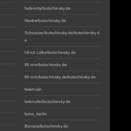
hafencity/butschinsky.de
Haube/butschinsky.de
Schweizer/butschinsky.de/butschinsky.d
e
Ulrich Lölke/butschinsky.de
85 mm/butschinsky.de
85 mm/butschinsky.de/butschinsky.de
bekmulin
bekmulin/butschinsky.de
bona_berlin
Boriana/butschinsky.de