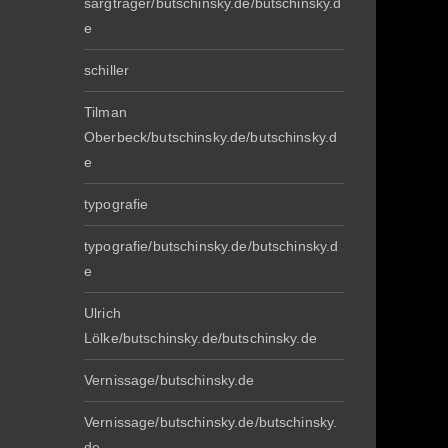
sargträger/butschinsky.de/butschinsky.d
e
schiller
Tilman
Oberbeck/butschinsky.de/butschinsky.d
e
typografie
typografie/butschinsky.de/butschinsky.d
e
Ulrich
Lölke/butschinsky.de/butschinsky.de
Vernissage/butschinsky.de
Vernissage/butschinsky.de/butschinsky.
de