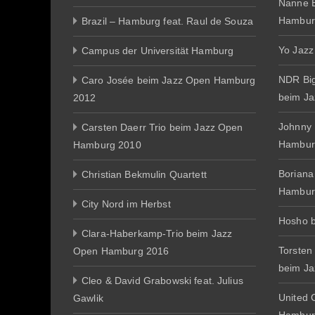
Nanne E
Hambur
Brazil – Hamburg feat. Raul de Souza
Yo Jazz
Campus der Universität Hamburg
NDR Big
Caro Josée beim Jazz Open Hamburg
beim J
2012
Johnny
Carsten Daerr Trio beim Jazz Open
Hambur
Hamburg 2010
Boriana
Christian Bekmulin Quartett
Hambur
City Nord im Herbst
Hosho 
Clara-Haberkamp-Trio beim Jazz
Torsten
Open Hamburg 2016
beim J
Cleo & David Grabowski feat. Julius
United 
Gawlik