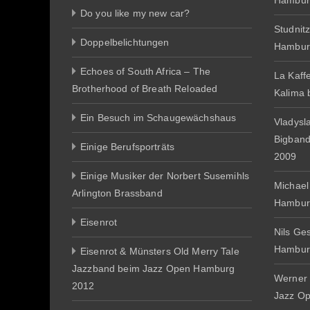
Hambur
Do you like my new car?
Studnit
Doppelbelichtungen
Hambur
Echoes of South Africa – The
La Kaff
Brotherhood of Breath Reloaded
Kalima
Ein Besuch im Schaugewächshaus
Vladysl
Bigban
Einige Berufsporträts
2009
Einige Musiker der Norbert Susemihls
Michael
Arlington Brassband
Hambur
Eisenrot
Nils Ge
Hambur
Eisenrot & Münsters Old Merry Tale
Jazzband beim Jazz Open Hamburg
Werner 
2012
Jazz O