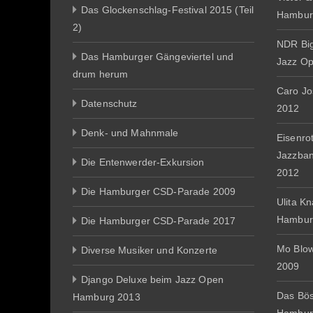
Das Glockenschlag-Festival 2015 (Teil
Hambur
2)
NDR Big
Das Hamburger Gängeviertel und
Jazz O
drum herum
Caro J
Datenschutz
2012
Denk- und Mahnmale
Eisenro
Jazzba
Die Entenwerder-Exkursion
2012
Die Hamburger CSD-Parade 2009
Ulita K
Hambur
Die Hamburger CSD-Parade 2017
Mo Blo
Diverse Musiker und Konzerte
2009
Django Deluxe beim Jazz Open
Das Bös
Hamburg 2013