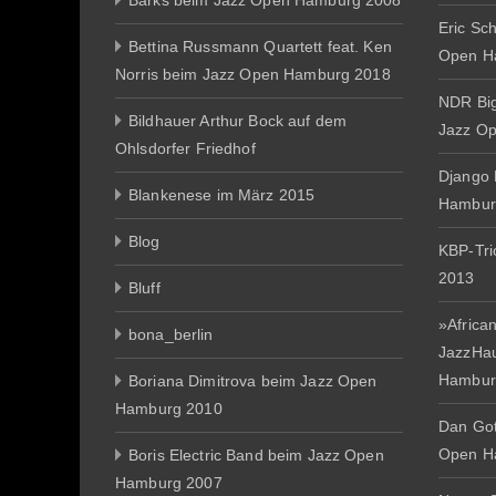
Barks beim Jazz Open Hamburg 2008
Eric Sc
Bettina Russmann Quartett feat. Ken
Open H
Norris beim Jazz Open Hamburg 2018
NDR Big
Bildhauer Arthur Bock auf dem
Jazz O
Ohlsdorfer Friedhof
Django 
Blankenese im März 2015
Hambur
Blog
KBP-Tr
2013
Bluff
»African
bona_berlin
JazzHa
Hambur
Boriana Dimitrova beim Jazz Open
Hamburg 2010
Dan Gott
Open H
Boris Electric Band beim Jazz Open
Hamburg 2007