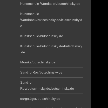
Kunstschule Wandsbek/butschinsky.de
Kunstschule
Wandsbek/butschinsky.de/butschinsky.d
e
Kunstschule/butschinsky.de
Kunstschule/butschinsky.de/butschinsky
.de
Monika/butschinsky.de
Sandro Roy/butschinsky.de
Sandro
Roy/butschinsky.de/butschinsky.de
sargträger/butschinsky.de