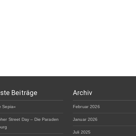
ste Beiträge
Archiv
e Sepia«
Februar 2026
pher Street Day – Die Paraden
Januar 2026
burg
Juli 2025