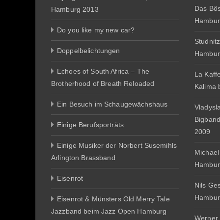
Das Bös
Hamburg 2013
Hambur
Do you like my new car?
Studnit
Doppelbelichtungen
Hambur
Echoes of South Africa – The
La Kaff
Brotherhood of Breath Reloaded
Kalima
Ein Besuch im Schaugewächshaus
Vladysl
Bigban
Einige Berufsporträts
2009
Einige Musiker der Norbert Susemihls
Michael
Arlington Brassband
Hambur
Eisenrot
Nils Ge
Hambur
Eisenrot & Münsters Old Merry Tale
Jazzband beim Jazz Open Hamburg
Werner 