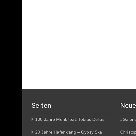
Seiten
Neue
100 Jahre Monk feat. Tobias Delius
»Galeri
20 Jahre Hafenklang – Gypsy Ska
Christo