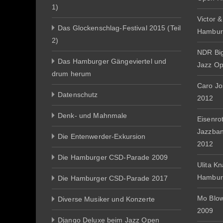
1)
Victor 
Das Glockenschlag-Festival 2015 (Teil
Hambur
2)
NDR Big
Das Hamburger Gängeviertel und
Jazz O
drum herum
Caro J
Datenschutz
2012
Denk- und Mahnmale
Eisenro
Jazzba
Die Entenwerder-Exkursion
2012
Die Hamburger CSD-Parade 2009
Ulita K
Hambur
Die Hamburger CSD-Parade 2017
Mo Blo
Diverse Musiker und Konzerte
2009
Django Deluxe beim Jazz Open