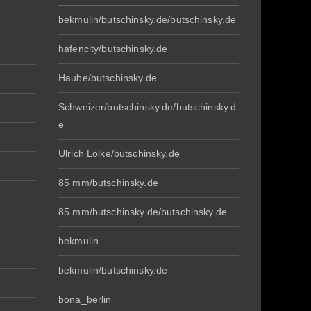
bekmulin/butschinsky.de/butschinsky.de
hafencity/butschinsky.de
Haube/butschinsky.de
Schweizer/butschinsky.de/butschinsky.d
e
Ulrich Lölke/butschinsky.de
85 mm/butschinsky.de
85 mm/butschinsky.de/butschinsky.de
bekmulin
bekmulin/butschinsky.de
bona_berlin