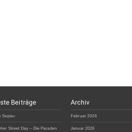
ste Beiträge
Archiv
e Sepia«
Februar 2026
pher Street Day – Die Paraden
Januar 2026