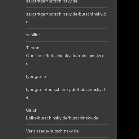
sargträger/butschinsky.de
sargträger/butschinsky.de/butschinsky.d
e
schiller
Tilman
Oberbeck/butschinsky.de/butschinsky.d
e
typografie
typografie/butschinsky.de/butschinsky.d
e
Ulrich
Lölke/butschinsky.de/butschinsky.de
Vernissage/butschinsky.de