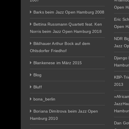
2007
»Hambur
Open H
Barks beim Jazz Open Hamburg 2008
Eric Sc
Bettina Russmann Quartett feat. Ken
Open H
Norris beim Jazz Open Hamburg 2018
NDR Big
Bildhauer Arthur Bock auf dem
Jazz O
Ohlsdorfer Friedhof
Django 
Blankenese im März 2015
Hambur
Blog
KBP-Tr
2013
Bluff
»African
bona_berlin
JazzHa
Hambur
Boriana Dimitrova beim Jazz Open
Hamburg 2010
Dan Gott