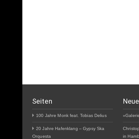
Seiten
Neue
100 Jahre Monk feat. Tobias Delius
»Galeri
20 Jahre Hafenklang – Gypsy Ska
Christo
Orquesta
in Ham