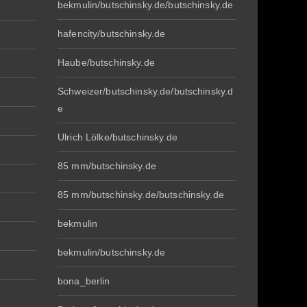
bekmulin/butschinsky.de/butschinsky.de
hafencity/butschinsky.de
Haube/butschinsky.de
Schweizer/butschinsky.de/butschinsky.d
e
Ulrich Lölke/butschinsky.de
85 mm/butschinsky.de
85 mm/butschinsky.de/butschinsky.de
bekmulin
bekmulin/butschinsky.de
bona_berlin