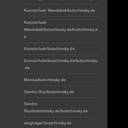
Kunstschule Wandsbek/butschinsky.de
Kunstschule
Wandsbek/butschinsky.de/butschinsky.d
e
Kunstschule/butschinsky.de
Kunstschule/butschinsky.de/butschinsky
.de
Monika/butschinsky.de
Sandro Roy/butschinsky.de
Sandro
Roy/butschinsky.de/butschinsky.de
sargträger/butschinsky.de