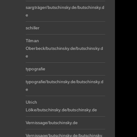
sargträger/butschinsky.de/butschinsky.d
e
schiller
Tilman
Oberbeck/butschinsky.de/butschinsky.d
e
typografie
typografie/butschinsky.de/butschinsky.d
e
Ulrich
Lölke/butschinsky.de/butschinsky.de
Vernissage/butschinsky.de
Vernissage/butschinsky.de/butschinsky.