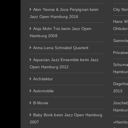
Alon Yavnai & Joca Perpignan beim
City No
Jazz Open Hamburg 2016
Hans W
Anja Mohr Trio beim Jazz Open
Ohlsdor
Hamburg 2008
Sammle
Anna-Lena Schnabel Quartett
Privatv
Aquarian Jazz Ensemble beim Jazz
Schuma
Open Hamburg 2012
Hambur
Architektur
Dagefo
Automobile
2013
B-Movie
Joscheb
Hambur
Baby Bonk beim Jazz Open Hamburg
2007
»Hambur