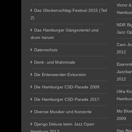
Victor 
Das Glockenschlag-Festival 2015 (Teil
Hambur
2)
NDR Big
Das Hamburger Gängeviertel und
Jazz O
drum herum
Caro J
Datenschutz
2012
Denk- und Mahnmale
Eisenro
Jazzba
Die Entenwerder-Exkursion
2012
Die Hamburger CSD-Parade 2009
Ulita K
Hambur
Die Hamburger CSD-Parade 2017
Mo Blo
Diverse Musiker und Konzerte
2009
Django Deluxe beim Jazz Open
Das Bös
Hamburg 2013