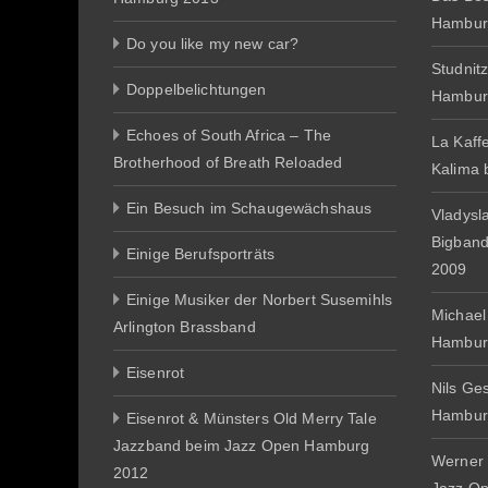
Hambur
Do you like my new car?
Studnit
Doppelbelichtungen
Hambur
Echoes of South Africa – The
La Kaff
Brotherhood of Breath Reloaded
Kalima
Ein Besuch im Schaugewächshaus
Vladysl
Bigban
Einige Berufsporträts
2009
Einige Musiker der Norbert Susemihls
Michael
Arlington Brassband
Hambur
Eisenrot
Nils Ge
Hambur
Eisenrot & Münsters Old Merry Tale
Jazzband beim Jazz Open Hamburg
Werner 
2012