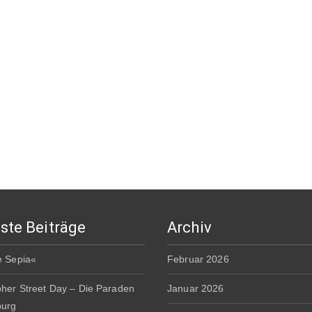
ste Beiträge
Archiv
e Sepia«
Februar 2026
pher Street Day – Die Paraden
Januar 2026
burg