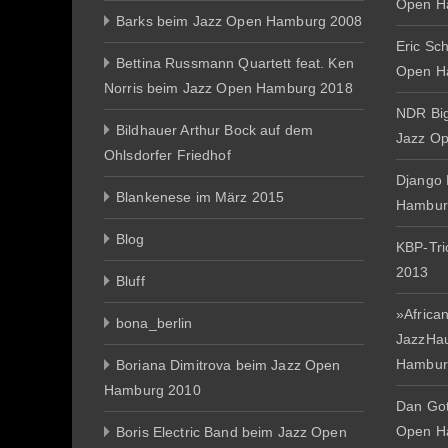
Open H
Barks beim Jazz Open Hamburg 2008
Eric Sc
Bettina Russmann Quartett feat. Ken
Open H
Norris beim Jazz Open Hamburg 2018
NDR Big
Bildhauer Arthur Bock auf dem
Jazz O
Ohlsdorfer Friedhof
Django 
Blankenese im März 2015
Hambur
Blog
KBP-Tr
2013
Bluff
»African
bona_berlin
JazzHa
Hambur
Boriana Dimitrova beim Jazz Open
Hamburg 2010
Dan Gott
Open H
Boris Electric Band beim Jazz Open