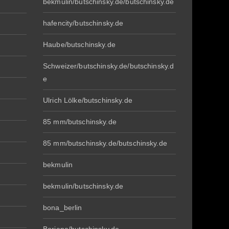
bekmulin/butschinsky.de/butschinsky.de
hafencity/butschinsky.de
Haube/butschinsky.de
Schweizer/butschinsky.de/butschinsky.d
e
Ulrich Lölke/butschinsky.de
85 mm/butschinsky.de
85 mm/butschinsky.de/butschinsky.de
bekmulin
bekmulin/butschinsky.de
bona_berlin
Boriana/butschinsky.de