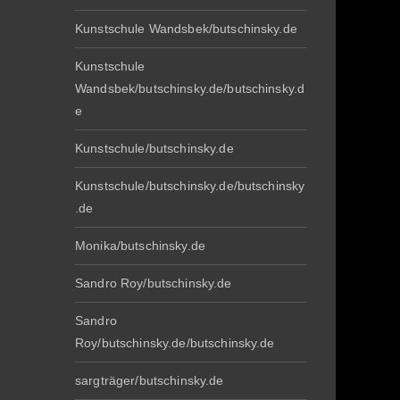
Kunstschule Wandsbek/butschinsky.de
Kunstschule
Wandsbek/butschinsky.de/butschinsky.d
e
Kunstschule/butschinsky.de
Kunstschule/butschinsky.de/butschinsky
.de
Monika/butschinsky.de
Sandro Roy/butschinsky.de
Sandro
Roy/butschinsky.de/butschinsky.de
sargträger/butschinsky.de