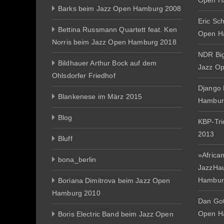
Open H
Barks beim Jazz Open Hamburg 2008
Eric Sc
Bettina Russmann Quartett feat. Ken
Open H
Norris beim Jazz Open Hamburg 2018
NDR Big
Bildhauer Arthur Bock auf dem
Jazz O
Ohlsdorfer Friedhof
Django 
Blankenese im März 2015
Hambur
Blog
KBP-Tr
2013
Bluff
»African
bona_berlin
JazzHa
Hambur
Boriana Dimitrova beim Jazz Open
Hamburg 2010
Dan Gott
Open H
Boris Electric Band beim Jazz Open