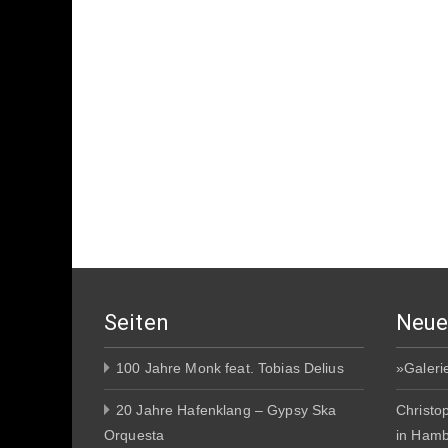
Seiten
Neue
100 Jahre Monk feat. Tobias Delius
»Galeri
20 Jahre Hafenklang – Gypsy Ska
Christo
Orquesta
in Ham