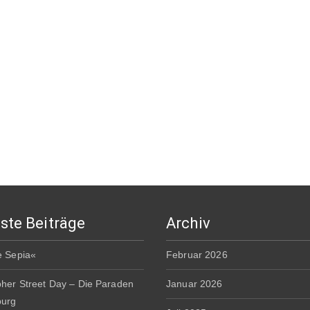
ste Beiträge
Archiv
e Sepia«
Februar 2026
pher Street Day – Die Paraden
Januar 2026
burg