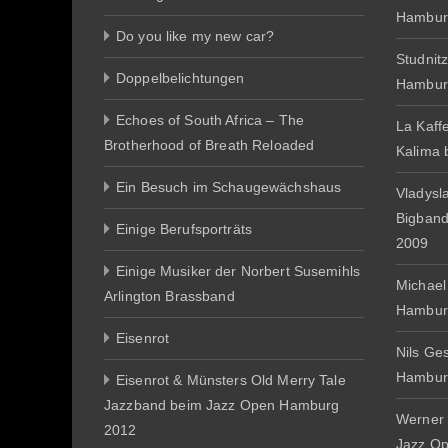
Hambur
Do you like my new car?
Studnit
Doppelbelichtungen
Hambur
Echoes of South Africa – The
La Kaff
Brotherhood of Breath Reloaded
Kalima
Ein Besuch im Schaugewächshaus
Vladysl
Bigban
Einige Berufsporträts
2009
Einige Musiker der Norbert Susemihls
Michael
Arlington Brassband
Hambur
Eisenrot
Nils Ge
Hambur
Eisenrot & Münsters Old Merry Tale
Jazzband beim Jazz Open Hamburg
Werner 
2012
Jazz O