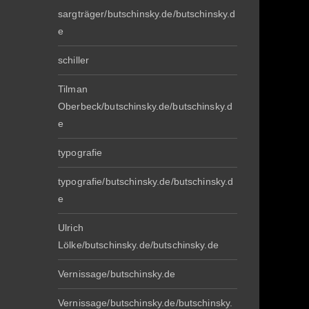
sargträger/butschinsky.de/butschinsky.d
e
schiller
Tilman
Oberbeck/butschinsky.de/butschinsky.d
e
typografie
typografie/butschinsky.de/butschinsky.d
e
Ulrich
Lölke/butschinsky.de/butschinsky.de
Vernissage/butschinsky.de
Vernissage/butschinsky.de/butschinsky.