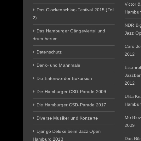
Victor 
Das Glockenschlag-Festival 2015 (Teil
Hambur
2)
NDR Big
Das Hamburger Gängeviertel und
Jazz O
drum herum
Caro J
Datenschutz
2012
Denk- und Mahnmale
Eisenro
Jazzba
Die Entenwerder-Exkursion
2012
Die Hamburger CSD-Parade 2009
Ulita K
Hambur
Die Hamburger CSD-Parade 2017
Mo Blo
Diverse Musiker und Konzerte
2009
Django Deluxe beim Jazz Open
Das Bös
Hamburg 2013