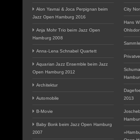
Alon Yavnai & Joca Perpignan beim
City No
Jazz Open Hamburg 2016
Hans W
Anja Mohr Trio beim Jazz Open
Ohlsdor
Hamburg 2008
Sammle
Anna-Lena Schnabel Quartett
Privatv
Aquarian Jazz Ensemble beim Jazz
Schuma
Open Hamburg 2012
Hambur
Architektur
Dagefo
Automobile
2013
B-Movie
Joscheb
Hambur
Baby Bonk beim Jazz Open Hamburg
2007
»Hambur