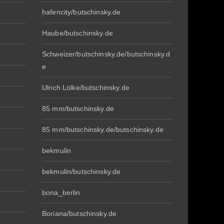
hafencity/butschinsky.de
Haube/butschinsky.de
Schweizer/butschinsky.de/butschinsky.d
e
Ulrich Lölke/butschinsky.de
85 mm/butschinsky.de
85 mm/butschinsky.de/butschinsky.de
bekmulin
bekmulin/butschinsky.de
bona_berlin
Boriana/butschinsky.de