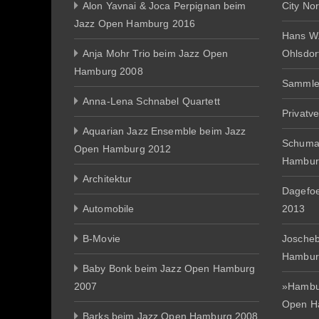
Alon Yavnai & Joca Perpignan beim
City No
Jazz Open Hamburg 2016
Hans W
Anja Mohr Trio beim Jazz Open
Ohlsdor
Hamburg 2008
Sammle
Anna-Lena Schnabel Quartett
Privatv
Aquarian Jazz Ensemble beim Jazz
Schuma
Open Hamburg 2012
Hambur
Architektur
Dagefo
Automobile
2013
B-Movie
Joscheb
Hambur
Baby Bonk beim Jazz Open Hamburg
2007
»Hambur
Open H
Barks beim Jazz Open Hamburg 2008