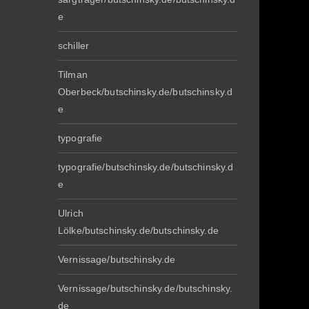
e
schiller
Tilman
Oberbeck/butschinsky.de/butschinsky.d
e
typografie
typografie/butschinsky.de/butschinsky.d
e
Ulrich
Lölke/butschinsky.de/butschinsky.de
Vernissage/butschinsky.de
Vernissage/butschinsky.de/butschinsky.
de