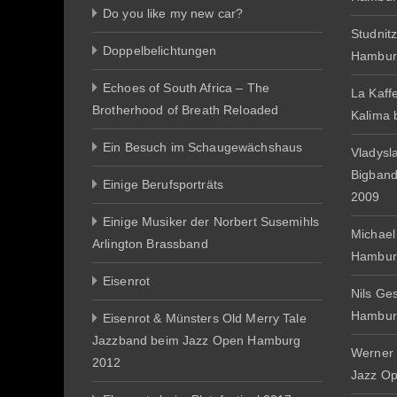
Do you like my new car?
Studnit
Doppelbelichtungen
Hambur
Echoes of South Africa – The
La Kaff
Brotherhood of Breath Reloaded
Kalima
Ein Besuch im Schaugewächshaus
Vladysl
Bigban
Einige Berufsporträts
2009
Einige Musiker der Norbert Susemihls
Michael
Arlington Brassband
Hambur
Eisenrot
Nils Ge
Hambur
Eisenrot & Münsters Old Merry Tale
Jazzband beim Jazz Open Hamburg
Werner 
2012
Jazz O