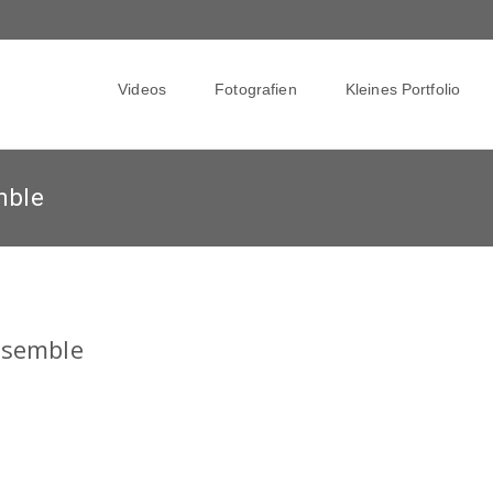
Skip
to
Videos
Fotografien
Kleines Portfolio
content
mble
nsemble