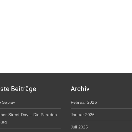
ste Beiträge
Archiv
e Sepia«
Februar 2026
pher Street Day – Die Paraden
Januar 2026
burg
Juli 2025