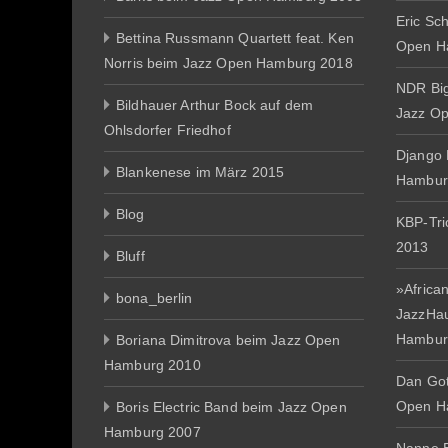
Eric Sc
Bettina Russmann Quartett feat. Ken
Open H
Norris beim Jazz Open Hamburg 2018
NDR Big
Bildhauer Arthur Bock auf dem
Jazz O
Ohlsdorfer Friedhof
Django 
Blankenese im März 2015
Hambur
Blog
KBP-Tr
2013
Bluff
»African
bona_berlin
JazzHa
Hambur
Boriana Dimitrova beim Jazz Open
Hamburg 2010
Dan Gott
Open H
Boris Electric Band beim Jazz Open
Hamburg 2007