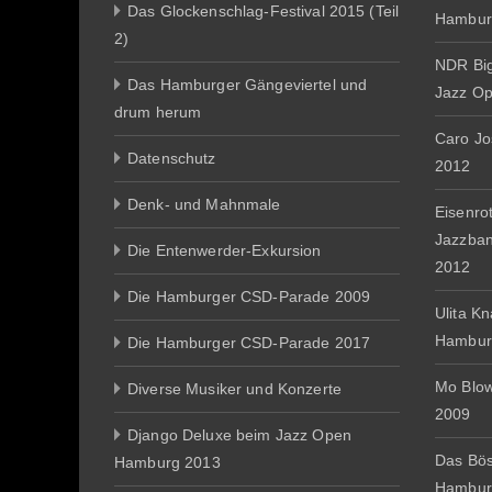
Das Glockenschlag-Festival 2015 (Teil
Hambur
2)
NDR Big
Das Hamburger Gängeviertel und
Jazz O
drum herum
Caro J
Datenschutz
2012
Denk- und Mahnmale
Eisenro
Jazzba
Die Entenwerder-Exkursion
2012
Die Hamburger CSD-Parade 2009
Ulita K
Hambur
Die Hamburger CSD-Parade 2017
Mo Blo
Diverse Musiker und Konzerte
2009
Django Deluxe beim Jazz Open
Das Bös
Hamburg 2013
Hambur