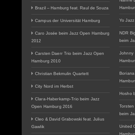
Nanne E
Hambur
Brazil – Hamburg feat. Raul de Souza
Yo Jazz
Campus der Universität Hamburg
NDR Big
Caro Josée beim Jazz Open Hamburg
beim J
2012
Johnny
Carsten Daerr Trio beim Jazz Open
Hambur
Hamburg 2010
Boriana
Christian Bekmulin Quartett
Hambur
City Nord im Herbst
Hosho 
Clara-Haberkamp-Trio beim Jazz
Torsten
Open Hamburg 2016
beim J
Cleo & David Grabowski feat. Julius
United 
Gawlik
Hambur