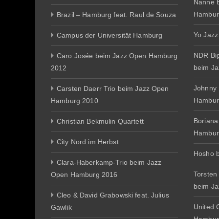
Nanne E
Hambur
Brazil – Hamburg feat. Raul de Souza
Yo Jazz
Campus der Universität Hamburg
NDR Big
Caro Josée beim Jazz Open Hamburg
beim J
2012
Johnny
Carsten Daerr Trio beim Jazz Open
Hambur
Hamburg 2010
Boriana
Christian Bekmulin Quartett
Hambur
City Nord im Herbst
Hosho 
Clara-Haberkamp-Trio beim Jazz
Torsten
Open Hamburg 2016
beim J
Cleo & David Grabowski feat. Julius
United 
Gawlik