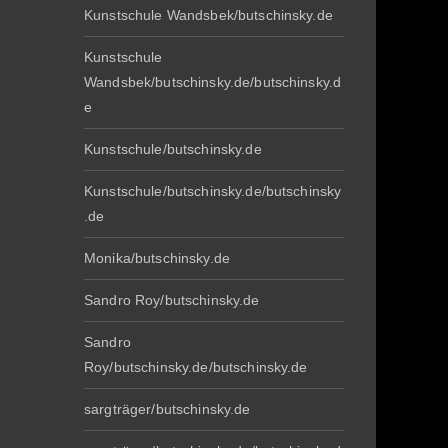
Kunstschule Wandsbek/butschinsky.de
Kunstschule
Wandsbek/butschinsky.de/butschinsky.d
e
Kunstschule/butschinsky.de
Kunstschule/butschinsky.de/butschinsky
.de
Monika/butschinsky.de
Sandro Roy/butschinsky.de
Sandro
Roy/butschinsky.de/butschinsky.de
sargträger/butschinsky.de