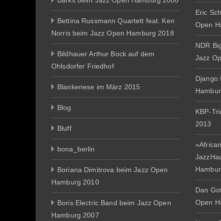
Barks beim Jazz Open Hamburg 2008
Eric Sc
Bettina Russmann Quartett feat. Ken
Open H
Norris beim Jazz Open Hamburg 2018
NDR Big
Bildhauer Arthur Bock auf dem
Jazz O
Ohlsdorfer Friedhof
Django 
Blankenese im März 2015
Hambur
Blog
KBP-Tr
2013
Bluff
»African
bona_berlin
JazzHa
Hambur
Boriana Dimitrova beim Jazz Open
Hamburg 2010
Dan Gott
Open H
Boris Electric Band beim Jazz Open
Hamburg 2007