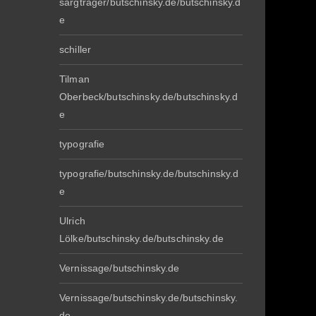
sargträger/butschinsky.de/butschinsky.d
e
schiller
Tilman
Oberbeck/butschinsky.de/butschinsky.d
e
typografie
typografie/butschinsky.de/butschinsky.d
e
Ulrich
Lölke/butschinsky.de/butschinsky.de
Vernissage/butschinsky.de
Vernissage/butschinsky.de/butschinsky.
de