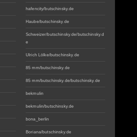
hafencity/butschinsky.de
Haube/butschinsky.de
Schweizer/butschinsky.de/butschinsky.d
e
Ulrich Lölke/butschinsky.de
85 mm/butschinsky.de
85 mm/butschinsky.de/butschinsky.de
bekmulin
bekmulin/butschinsky.de
bona_berlin
Boriana/butschinsky.de