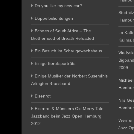
Hambur
Do you like my new car?
Studnit
Doppelbelichtungen
Hambur
Echoes of South Africa – The
La Kaff
Brotherhood of Breath Reloaded
Kalima
Ein Besuch im Schaugewächshaus
Vladysl
Bigban
Einige Berufsporträts
2009
Einige Musiker der Norbert Susemihls
Michael
Arlington Brassband
Hambur
Eisenrot
Nils Ge
Hambur
Eisenrot & Münsters Old Merry Tale
Jazzband beim Jazz Open Hamburg
Werner 
2012
Jazz O