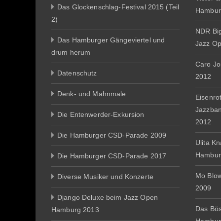
Das Glockenschlag-Festival 2015 (Teil
Hambur
2)
NDR Big
Das Hamburger Gängeviertel und
Jazz O
drum herum
Caro J
Datenschutz
2012
Denk- und Mahnmale
Eisenro
Jazzba
Die Entenwerder-Exkursion
2012
Die Hamburger CSD-Parade 2009
Ulita K
Hambur
Die Hamburger CSD-Parade 2017
Mo Blo
Diverse Musiker und Konzerte
2009
Django Deluxe beim Jazz Open
Das Bös
Hamburg 2013