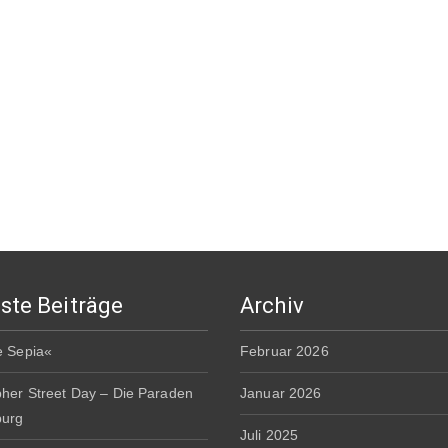
ste Beiträge
Archiv
e Sepia«
Februar 2026
pher Street Day – Die Paraden
Januar 2026
burg
Juli 2025