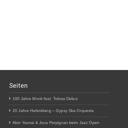
Seiten
100 Jahre Monk feat. Tobias Delius
20 Jahre Hafenklang – Gypsy Ska Orquesta
Alon Yavnai & Joca Perpignan beim Jazz Open